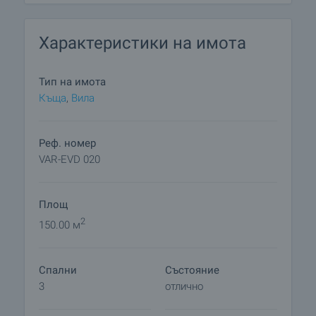
Комисионната, която се заплаща на агенцията е
Характеристики на имота
в размер на 3% от покупната цена и е дължима
при подписване на предварителния договор за
покупко-продажба.
Тип на имота
Къща
,
Вилa
Реф. номер
VAR-EVD 020
Площ
2
150.00 м
Спални
Състояние
3
отлично