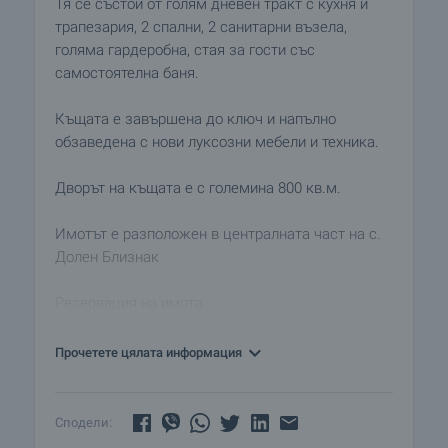
Тя се състои от голям дневен тракт с кухня и
трапезария, 2 спални, 2 санитарни възела,
голяма гардеробна, стая за гости със
самостоятелна баня.
Къщата е завършена до ключ и напълно
обзаведена с нови луксозни мебели и техника.
Дворът на къщата е с големина 800 кв.м.
Имотът е разположен в централната част на с.
Долен Близнак
Резервация на имота
Имотът може да бъде резервиран веднага с
депозит от 2000 Евро, платим с кредитна карта
Прочетете цялата информация
или по банков път. С платения депозит имотът
ще бъде резервиран за периода от 14 дни, след
което следва купувачът да подпише
Сподели:
предварителен договор.