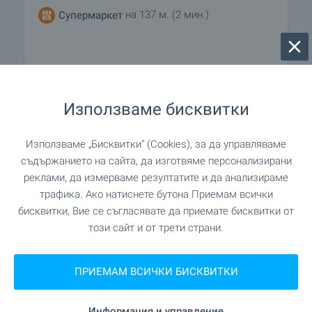
на 137 м. (2 мин.)
Супермаркет
УСЛУГИ
Използваме бисквитки
"Speedy" на 195 м. (3 мин.)
Поща/Куриер
Използваме „Бисквитки“ (Cookies), за да управляваме
"Econt" на 843 м. (11 мин.)
Поща/Куриер
съдържанието на сайта, да изготвяме персонализирани
реклами, да измерваме резултатите и да анализираме
трафика. Ако натиснете бутона Приемам всички
ЗАВЕДЕНИЯ
бисквитки, Вие се съгласявате да приемате бисквитки от
този сайт и от трети страни.
"При Шалмата" на 350 м. (5 мин.)
Ресторант
ПРИЕМАМ ВСИЧКИ БИСКВИТКИ
"Механа Хан Козуря" на 445 м. (6
Ресторант
мин.)
Информация и управление