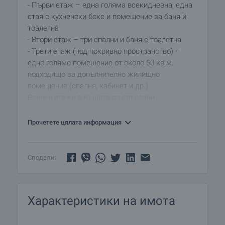
- Първи етаж – една голяма всекидневна, една
стая с кухненски бокс и помещение за баня и
тоалетна
- Втори етаж – три спални и баня с тоалетна
- Трети етаж (под покривно пространство) –
едно голямо помещение от около 60 кв.м.
подходящо за допълнително жилищно
помещение (спалня, кабинет и др.)
Всички етажи в къщата са свързани
посредством вътрешни стълби. Подовете са с
дюшеме в много добро състояние, прозорците
Прочетете цялата информация
са с дървена дограма, доста запазена, нуждае
се от боядисване, а стените имат нужда от
освежаване. Баните и тоалетните са оборудвани,
Сподели:
но имат нужда от основен ремонт.
Дворът е с големина от 750 кв.м. и в него са
Характеристики на имота
разположени с гараж, склад (сервизно
помещение) под гаража и кладенец. Имота е
снабден с всички комуникации –