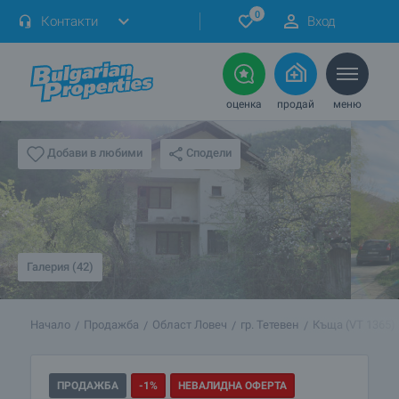
0
Контакти
Вход
оценка
продай
меню
Сподели
Добави в любими
Галерия (42)
Начало
Продажба
Област Ловеч
гр. Тетевен
Къща (VT 1365)
ПРОДАЖБА
-1%
НЕВАЛИДНА ОФЕРТА