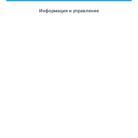
Информация и управление
Изпратете запитване
Тази оферта е невалидна
Моля свържете се с нас, за да ви
предложим други оферти, които
отговарят на вашите изисквания.