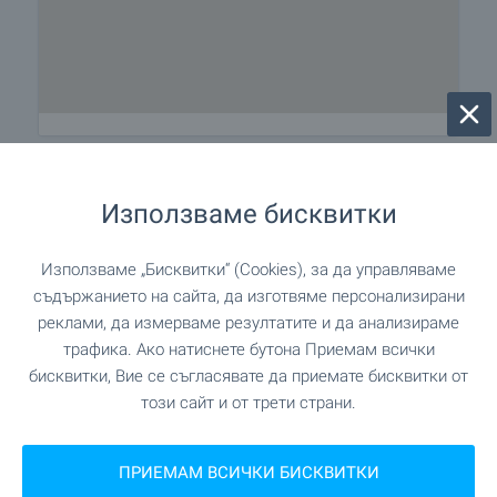
Населеното място разполага
Използваме бисквитки
с:
Използваме „Бисквитки“ (Cookies), за да управляваме
Кабелна телевизия
съдържанието на сайта, да изготвяме персонализирани
реклами, да измерваме резултатите и да анализираме
Район без промишленост
трафика. Ако натиснете бутона Приемам всички
бисквитки, Вие се съгласявате да приемате бисквитки от
Цифрова телевизия
този сайт и от трети страни.
Най-близкото летище се намира в Sofiya (SOF),
на около 230 км.
ПРИЕМАМ ВСИЧКИ БИСКВИТКИ