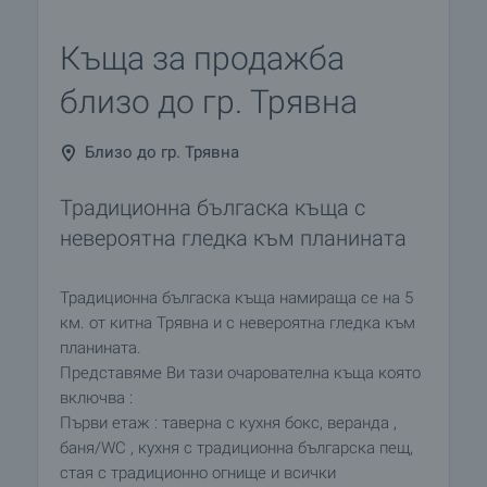
Къща за продажба
близо до гр. Трявна
Близо до гр. Трявна
Традиционна бългаска къща с
невероятна гледка към планината
Традиционна бългаска къща намираща се на 5
км. от китна Трявна и с невероятна гледка към
планината.
Представяме Ви тази очарователна къща която
включва :
Първи етаж : таверна с кухня бокс, веранда ,
баня/WC , кухня с традиционна българска пещ,
стая с традиционно огнище и всички