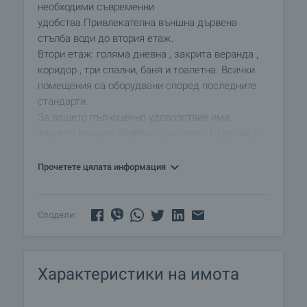
необходими съвременни
удобства.Привлекателна външна дървена
стълба води до втория етаж.
Втори етаж: голяма дневна , закрита веранда ,
коридор , три спални, баня и тоалетна. Всички
помещения са оборудвани според последните
стандарти.
За вашето пълноценно удоволствие има
закрито външно барбекю (за около 10 души) с
отделна тоалетна. Таверната е за около 20 души
(вътре и вън) с панорамна гледка към
Прочетете цялата информация
величествения Балкан. Кухнята е напълно
завършена и оборудвана с аспиратор ,
готварска печка и т.н. Освен всичко това всички
Сподели:
мебели са чисто нови и са включени в цената.
Има електричество , работеща водопроводна
мрежа вътре и вън, две септични ями,
Характеристики на имота
централно отопление, сателитна телевизия и
охранителна система с видеонаблюдение.