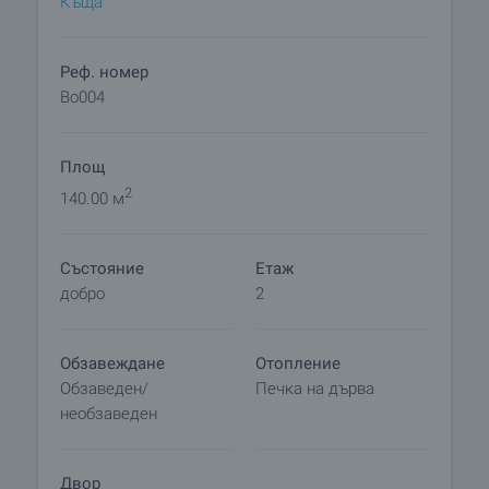
Къща
за отмора сред тишината, спокойствието и
очарованието на планинска природа.
Реф. номер
Bo004
Площ
2
140.00 м
Състояние
Етаж
добро
2
Обзавеждане
Отопление
Обзаведен/
Печка на дърва
необзаведен
Двор