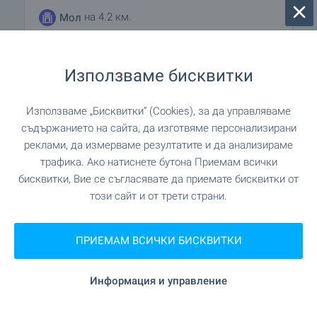
на 4.2 км.
Мол
Използваме бисквитки
УСЛУГИ
Използваме „Бисквитки“ (Cookies), за да управляваме
на 3.4 км.
Банка
съдържанието на сайта, да изготвяме персонализирани
реклами, да измерваме резултатите и да анализираме
на 3.4 км.
Банка
трафика. Ако натиснете бутона Приемам всички
бисквитки, Вие се съгласявате да приемате бисквитки от
на 4.0 км.
Аптека
този сайт и от трети страни.
"Econt" на 3.5 км.
Поща/Куриер
ПРИЕМАМ ВСИЧКИ БИСКВИТКИ
на 4.0 км.
Поща/Куриер
Информация и управление
на 4.1 км.
Фризьорски салон