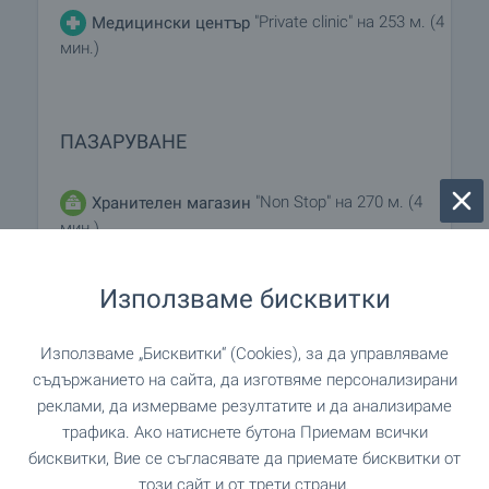
"Private clinic" на 253 м. (4
Медицински център
мин.)
ПАЗАРУВАНЕ
"Non Stop" на 270 м. (4
Хранителен магазин
мин.)
"Grocery store" на 86 м. (2 мин.)
Супермаркет
Използваме бисквитки
"72A" на 212 м. (3 мин.)
Супермаркет
Използваме „Бисквитки“ (Cookies), за да управляваме
съдържанието на сайта, да изготвяме персонализирани
"Пазар Болница" на 266 м. (4 мин.)
Пазар
реклами, да измерваме резултатите и да анализираме
трафика. Ако натиснете бутона Приемам всички
бисквитки, Вие се съгласявате да приемате бисквитки от
"Hand bread shop" на 318 м. (4 мин.)
Пекарна
този сайт и от трети страни.