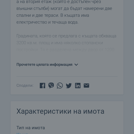
а на втория етаж (който е достъпен чрез
външни стълби) могат да бъдат намерени две
спални и две тераси. В къщата има
електричество и течаща вода.
Градината, която се предлага с къщата обхваща
3200 кв.м. площ и има няколко стопански
постройки. Тя е разделена между двор от 1200
кв.м и лозе от 2000 кв.м, което се намира на 200
метра от имота. Къщата е лесно достъпна по
Прочетете цялата информация
всяко време на годината.
Районът е много тих и уединен, но е близо до
магазини за хранителни стоки и други услуги,
Сподели:
предлагани в гр. Враца.
Характеристики на имота
Тип на имота