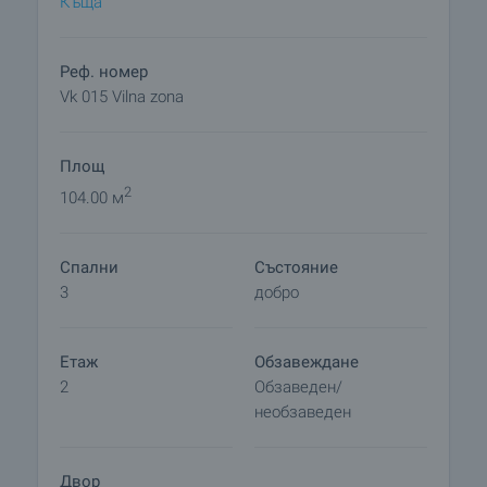
Къща
Реф. номер
Vk 015 Vilna zona
Площ
2
104.00 м
Спални
Състояние
3
добро
Етаж
Обзавеждане
2
Обзаведен/
необзаведен
Двор