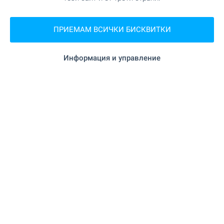
"Pet shop Jumbo" на 236 м. (3
Зоо магазин
мин.)
ПРИЕМАМ ВСИЧКИ БИСКВИТКИ
Информация и управление
УСЛУГИ
"Уникредит Булбанк" на 1.4 км.
Банка
"Пощенска банка" на 13.5 км.
Банка
"Pharmacie Principale" на 251 м. (4 мин.)
Аптека
"Bulgarian Post" на 335 м. (5 мин.)
Поща/Куриер
"TPost" на 1.1 км. (13 мин.)
Поща/Куриер