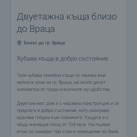
Двуетажна къща близо
до Враца
Близо до гр. Враца
Хубава къща в добро състояние
Тази хубава семейна къща се намира във
вилната зона на гр. Враца, на около десет
километра от града и всичките му удобства.
Двуетажният дом е с масивна конструкция и се
предлага в добро състояние, като разкрива
красива гледка към планината. Къщата е с
обща жилищна площ от 104 кв.м. На първия
етаж се намират три стаи и помещение за баня,