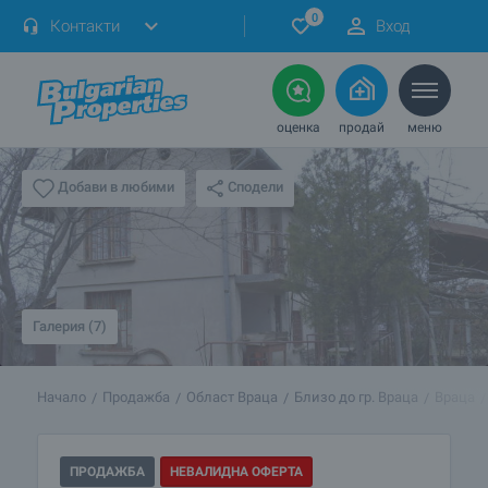
0
Контакти
Вход
оценка
продай
меню
Сподели
Добави в любими
Галерия (7)
Начало
Продажба
Област Враца
Близо до гр. Враца
Враца
ПРОДАЖБА
НЕВАЛИДНА ОФЕРТА