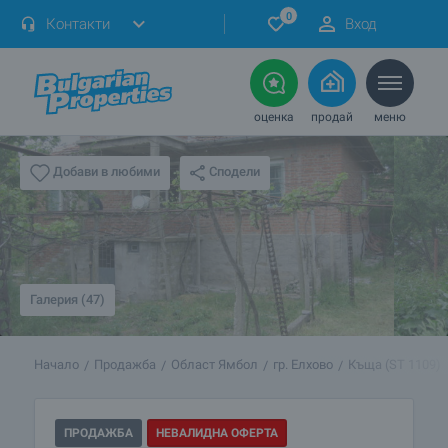
0
Контакти
Вход
оценка
продай
меню
Сподели
Добави в любими
Галерия (47)
Начало
Продажба
Област Ямбол
гр. Елхово
Къща (ST 1109)
ПРОДАЖБА
НЕВАЛИДНА ОФЕРТА