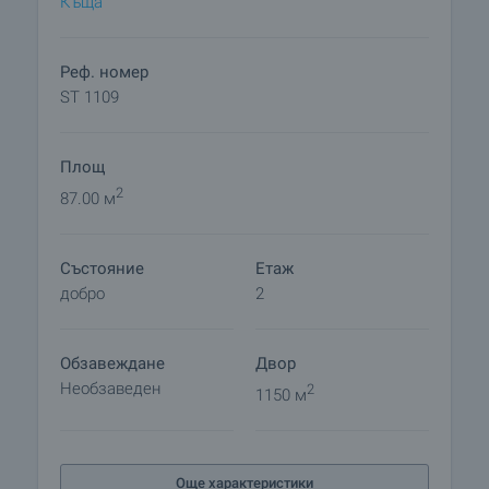
Къща
църква, пол.участък, здравна служба, както и
редовен транспорт до близки села и градове.
Районът е подходящ за селски туризъм, лов и
Реф. номер
риболов.
ST 1109
Площ
2
87.00 м
Състояние
Етаж
добро
2
Обзавеждане
Двор
Необзаведен
2
1150 м
Още характеристики