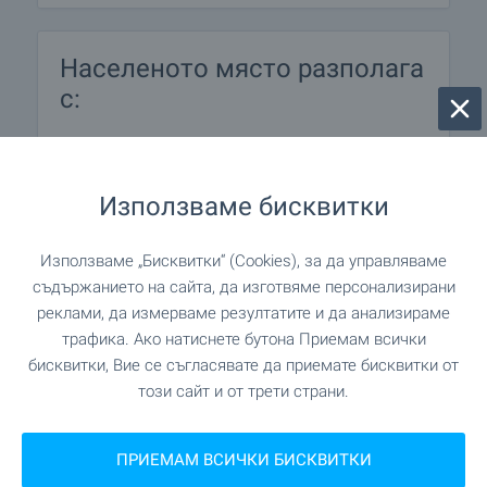
Населеното място разполага
с:
Кабелна телевизия
Използваме бисквитки
Интернет
Хранителен магазин
Използваме „Бисквитки“ (Cookies), за да управляваме
съдържанието на сайта, да изготвяме персонализирани
Район без промишленост
реклами, да измерваме резултатите и да анализираме
трафика. Ако натиснете бутона Приемам всички
Бар
бисквитки, Вие се съгласявате да приемате бисквитки от
този сайт и от трети страни.
Кафене
Църква
ПРИЕМАМ ВСИЧКИ БИСКВИТКИ
Най-близкото летище се намира в Burgas