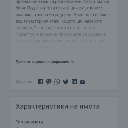
приземния етаж са разположени 2 стаи, малка
баня. Подът на този етаж е цимент, стените –
мазилка, тавана – гредоред. Външно стълбище
води към горния етаж, където ще намерите
коридор, 2 спални, 2 малки стаи, тоалетна.
Подът тук е дюшеме, прозорците са дървени.
Къщата разполага с мазе с две стаи и таван,
където може да се сложи багаж. Имотът е
стабилен, в добро състояние, има нужда от
освежаване и модернизиране.
Прочетете цялата информация
В имота има електричество и вода. Отоплението
е на твърдо гориво.
Сподели:
Имотът разполага и с голяма градина с площ от
1150 кв.м., засадена с овошки, асма и цветя. В
Характеристики на имота
двора има навес с площ от 50 кв.м.
Селото е добре устроено в него ще откриете
Тип на имота
всичко необходимо като: магазин, кафене,