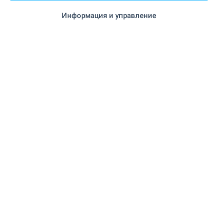
(BOJ), на около 120 км.
Информация и управление
Изпратете запитване
Тази оферта е невалидна
Моля свържете се с нас, за да ви
предложим други оферти, които
отговарят на вашите изисквания.