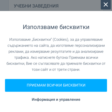
УЧЕБНИ ЗАВЕДЕНИЯ
"ЦДГ Мати Рубенова" на 19.7
Детска градина
км.
Използваме бисквитки
"ОУ Христо Ботев" на 6.2 км.
Училище
Използваме „Бисквитки“ (Cookies), за да управляваме
съдържанието на сайта, да изготвяме персонализирани
реклами, да измерваме резултатите и да анализираме
"ОУ "Св.Паисий Хилендарски"" на 12.3
Училище
трафика. Ако натиснете бутона Приемам всички
км.
бисквитки, Вие се съгласявате да приемате бисквитки от
този сайт и от трети страни.
ЛЕЧЕБНИ ЗАВЕДЕНИЯ
ПРИЕМАМ ВСИЧКИ БИСКВИТКИ
"Здравна служба" на 5.9
Медицински център
км.
Информация и управление