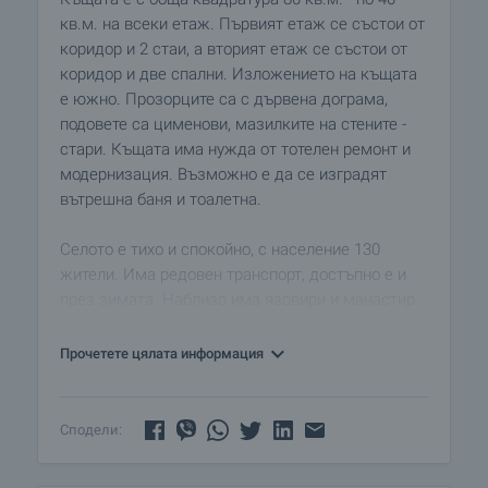
кв.м. на всеки етаж. Първият етаж се състои от
коридор и 2 стаи, а вторият етаж се състои от
коридор и две спални. Изложението на къщата
е южно. Прозорците са с дървена дограма,
подовете са цименови, мазилките на стените -
стари. Къщата има нужда от тотелен ремонт и
модернизация. Възможно е да се изградят
вътрешна баня и тоалетна.
Селото е тихо и спокойно, с население 130
жители. Има редовен транспорт, достъпно е и
през зимата. Наблизо има язовири и манастир.
Районът е подходящ за лов, риболов, селски
туризъм и други забавления на открито.
Прочетете цялата информация
Сподели: