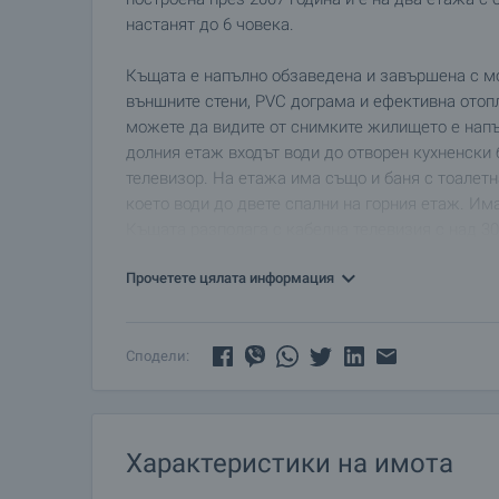
настанят до 6 човека.
Къщата е напълно обзаведена и завършена с мо
външните стени, PVC дограма и ефективна отоп
можете да видите от снимките жилището е напъл
долния етаж входът води до отворен кухненски 
телевизор. На етажа има също и баня с тоалет
което води до двете спални на горния етаж. Има
Къщата разполага с кабелна телевизия с над 3
Имотът се продава напълно готова за живеене 
Прочетете цялата информация
Сподели:
Характеристики на имота