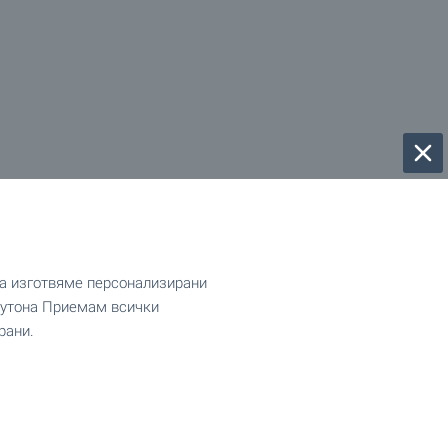
да изготвяме персонализирани
 бутона Приемам всички
рани.