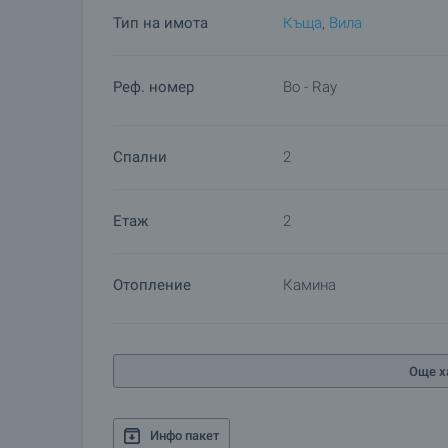
Тип на имота
Къща
,
Вилa
Реф. номер
Bo - Ray
Спални
2
Етаж
2
Отопление
Камина
Още х
Инфо пакет