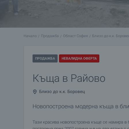
Начало
Продажба
Област София
Близо до к.к. Борове
ПРОДАЖБА
НЕВАЛИДНА ОФЕРТА
Къща в Райово
Близо до к.к. Боровец
Новопостроена модерна къща в бли
Тази красива новопостроена къще се намира в 
построена през 2007 година и е на два етажа с 