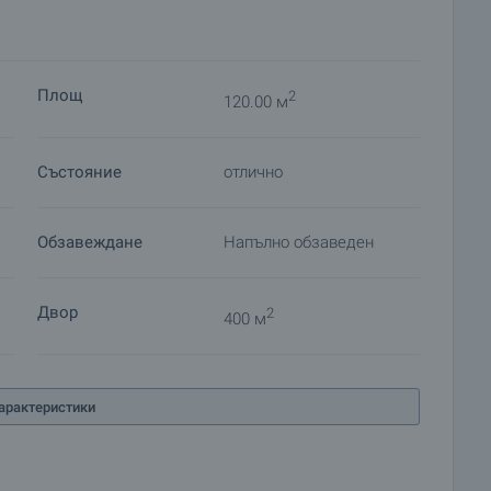
Площ
2
120.00 м
Състояние
отлично
Обзавеждане
Напълно обзаведен
Двор
2
400 м
арактеристики