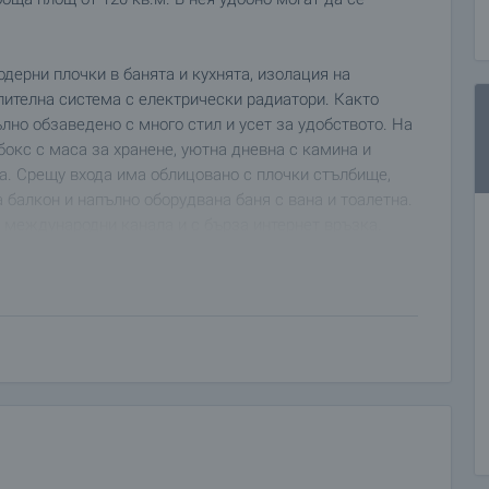
дерни плочки в банята и кухнята, изолация на
лителна система с електрически радиатори. Както
но обзаведено с много стил и усет за удобството. На
бокс с маса за хранене, уютна дневна с камина и
на. Срещу входа има облицовано с плочки стълбище,
 балкон и напълно оборудвана баня с вана и тоалетна.
0 международни канала и с бърза интернет връзка.
или отдаване под наем.