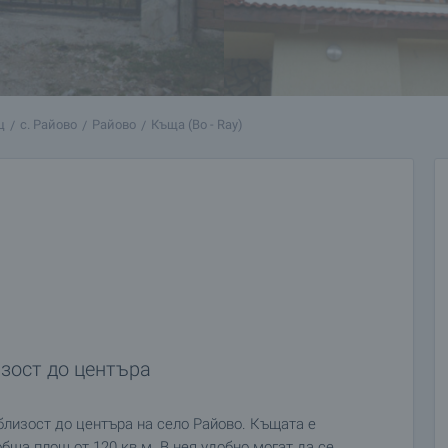
ц
с. Райово
Райово
Къща (Bo - Ray)
зост до центъра
близост до центъра на село Райово. Къщата е
обща площ от 120 кв.м. В нея удобно могат да се