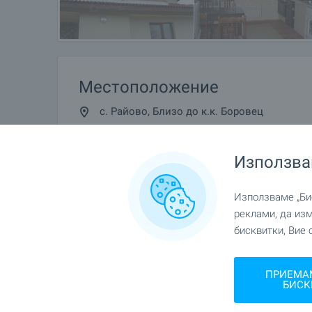
Местоположение
с. Райово, Близо до к.к. Боровец
Използва
Използваме „Бис
реклами, да из
бисквитки, Вие 
ПРИЕМА
БИСК