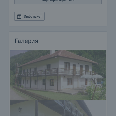
дупка”. Трябва да се видят водопада в
м.Козница в Тетевен и Гложенския водопад.
Инфо пакет
Привлекателни са екскурзиите до върховете и
хижите “Вежен”, “Васильов”, “Ехо”, “Г.Бенковски”
и много други обекти които могат да ви
очароват.
Галерия