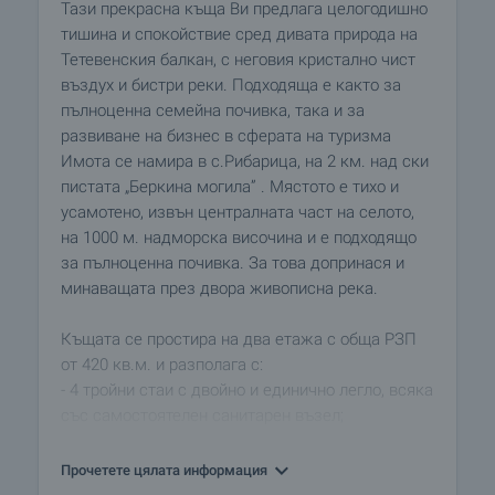
Тази прекрасна къща Ви предлага целогодишно
тишина и спокойствие сред дивата природа на
Тетевенския балкан, с неговия кристално чист
въздух и бистри реки. Подходяща е както за
пълноценна семейна почивка, така и за
развиване на бизнес в сферата на туризма
Имота се намира в с.Рибарица, на 2 км. над ски
пистата „Беркина могила” . Мястото е тихо и
усамотено, извън централната част на селото,
на 1000 м. надморска височина и е подходящо
за пълноценна почивка. За това допринася и
минаващата през двора живописна река.
Къщата се простира на два етажа с обща РЗП
от 420 кв.м. и разполага с:
- 4 тройни стаи с двойно и единично легло, всяка
със самостоятелен санитарен възел;
- 1 апартамент включващ спалня, хол, санитарен
възел;
Прочетете цялата информация
- 1 студио със спалня, хол и санитарен възел.