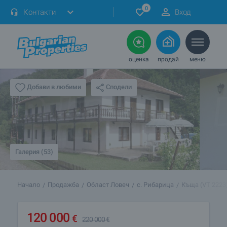
0
Контакти
Вход
оценка
продай
меню
Сподели
Добави в любими
Галерия (53)
Начало
Продажба
Област Ловеч
с. Рибарица
Къща (VT 2223