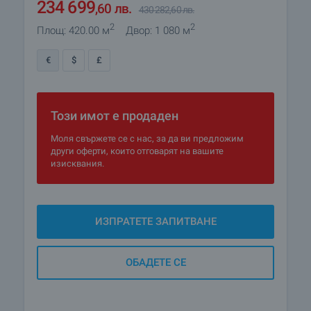
120 000
€
220 000
€
2
2
Площ: 420.00 м
Двор: 1 080 м
234 699
,60
лв.
430 282
,60
лв.
€
$
£
Този имот е продаден
Моля свържете се с нас, за да ви предложим
други оферти, които отговарят на вашите
изисквания.
ИЗПРАТЕТЕ ЗАПИТВАНЕ
ОБАДЕТЕ СЕ