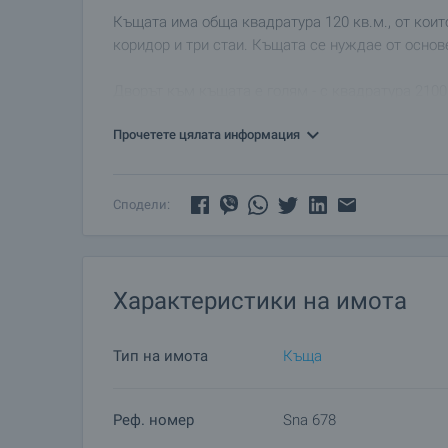
Къщата има обща квадратура 120 кв.м., от които
коридор и три стаи. Къщата се нуждае от осно
Дворът към къщата е голям - с квадратура 2100 
Прочетете цялата информация
Сподели:
Характеристики на имота
Тип на имота
Къща
Реф. номер
Sna 678