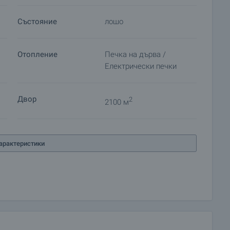
Състояние
лошо
Отопление
Печка на дърва /
Електрически печки
Двор
2
2100 м
арактеристики