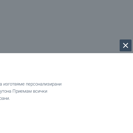
да изготвяме персонализирани
 бутона Приемам всички
рани.