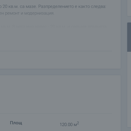
 20 кв.м. са мазе. Разпределението е както следва:
вен ремонт и модернизация.
кв.м. В него има навес - 20 кв.м. и овощни дръвчета.
Площ
2
120.00 м