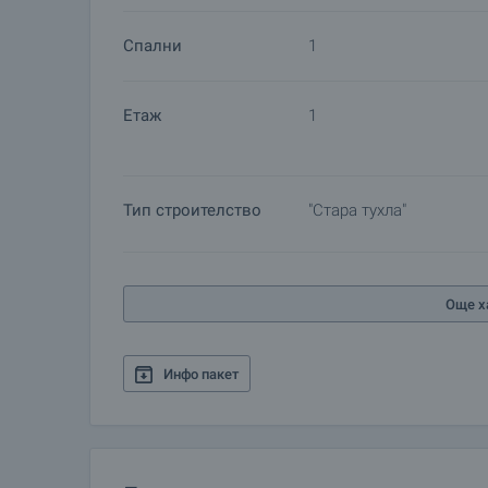
Спални
1
Етаж
1
Тип строителство
"Стара тухла"
Още х
Инфо пакет