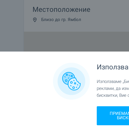
Местоположение
Близо до гр. Ямбол
Използва
Използваме „Бис
реклами, да из
бисквитки, Вие 
ПРИЕМА
БИСК