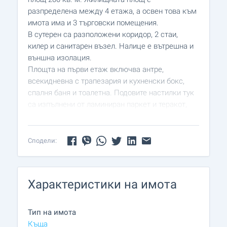
разпределена между 4 етажа, а освен това към
имота има и 3 търговски помещения.
В сутерен са разположени коридор, 2 стаи,
килер и санитарен възел. Налице е вътрешна и
външна изолация.
Площта на първи етаж включва антре,
всекидневна с трапезария и кухненски бокс,
спалня баня и тоалетна. Подовите настилки тук
са изпълнени от ламиниран паркет и теракот,
дограмата на прозорците е дървена. Височината
на тавана е 3,20 м.
На втори етаж ще откриете коридор, спалня,
Сподели:
всекидневна с трапезария и кухненски бокс,
баня и тоалетна. На етажа има голяма и
просторна тераса от 122 кв. м. И тук височината
Характеристики на имота
на тавана е 3,20 м.
Трети етаж включва коридор, 2 спални и баня с
тоалетна. Таванът тук е гредоред.
Тип на имота
Отоплението се осъществява чрез камина и
Къща