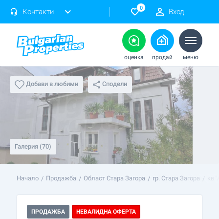
0
Контакти
Вход
оценка
продай
меню
Сподели
Добави в любими
Галерия (70)
Начало
Продажба
Област Стара Загора
гр. Стара Загора
кв.
ПРОДАЖБА
НЕВАЛИДНА ОФЕРТА