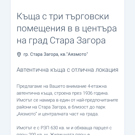
Къща с три търговски
помещения в в центъра
на град Стара Загора
гр. Стара Загора, кв."Аязмото"
Автентична къща с отлична локация
Предлагаме на Вашето внимание 4-етажна
автентична къща, строена през 1936 година.
Имотът се намира в един от най-предпочитаните
райони на Стара Загора, в близост до парк
„Аязмото” и централната част на града.
Имотът е с РЗП 630 кв. м и обхваща парцел с
площ 200 кв. м. Жилищната площ е