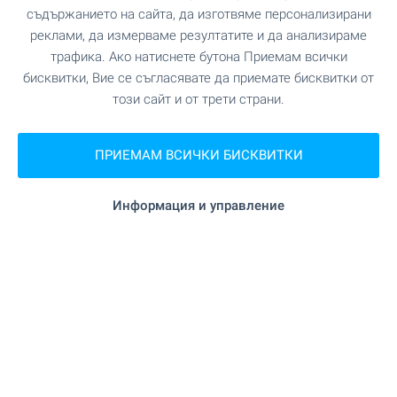
съдържанието на сайта, да изготвяме персонализирани
реклами, да измерваме резултатите и да анализираме
Плаж на 100 м
трафика. Ако натиснете бутона Приемам всички
бисквитки, Вие се съгласявате да приемате бисквитки от
Най-близко разположен град Варна, около 50
този сайт и от трети страни.
км.
ПРИЕМАМ ВСИЧКИ БИСКВИТКИ
Удобства в района
Информация и управление
УЧЕБНИ ЗАВЕДЕНИЯ
"Surf school" на 889 м. (11 мин.)
Училище
на 1.2 км. (15 мин.)
Училище