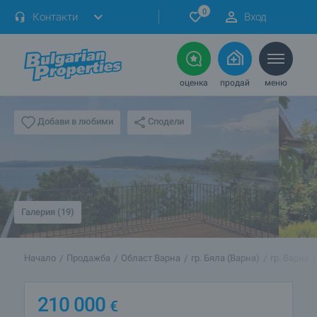
0
Контакти
Вход
оценка
продай
меню
Сподели
Добави в любими
Галерия (19)
Начало
Продажба
Област Варна
гр. Бяла (Варна)
гр. Варна
210 000
€