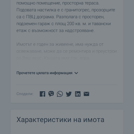
помощно помещение, просторна тераса.
Подовата настилка е с гранитогрес, прозорците
са с ПВЦ дограма. Разполага с просторен,
подземен гараж с площ 200 кв. м. и тавански
етаж с възможност за надстрояване.
Имотът е годен за живеене, има нужда от
освежаване, може да се ремонтира и преустрои
по Ваш вкус. Къщата има ток, вода,
канализация, баня и тоалетна.
Прочетете цялата информация
Оглед на имота
Можем да организираме оглед на имота в
удобно за вас време. За целта, свържете се с
Сподели:
отговорния за офертата брокер и му кажете
кога бихте искали да направите оглед.
Характеристики на имота
Резервация на имота
Имотът може да бъде резервиран и свален от
продажба със заплащане на депозит, след