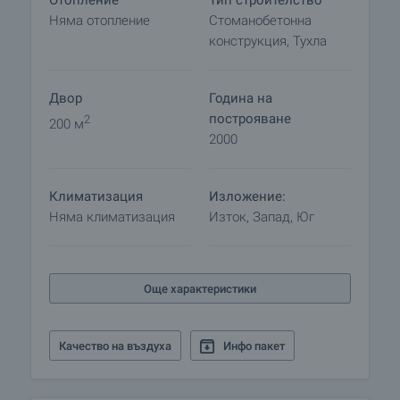
Отопление
Тип строителство
Няма отопление
Стоманобетонна
конструкция, Тухла
Двор
Година на
построяване
2
200 м
2000
Климатизация
Изложение:
Няма климатизация
Изток, Запад, Юг
Още характеристики
Качество на въздуха
Инфо пакет