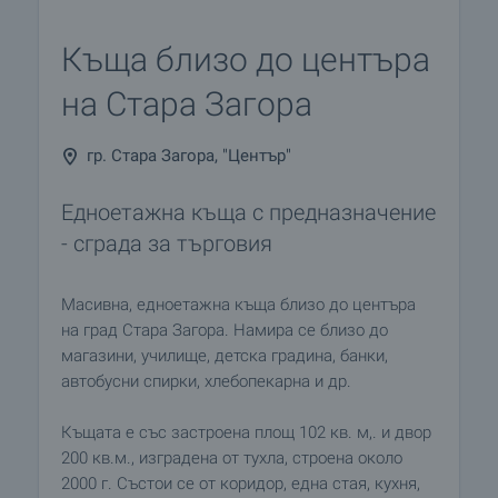
Къща близо до центъра
на Стара Загора
гр. Стара Загора, "Център"
Едноетажна къща с предназначение
- сграда за търговия
Масивна, едноетажна къща близо до центъра
на град Стара Загора. Намира се близо до
магазини, училище, детска градина, банки,
автобусни спирки, хлебопекарна и др.
Къщата е със застроена площ 102 кв. м,. и двор
200 кв.м., изградена от тухлa, строена около
2000 г. Състои се от коридор, една стая, кухня,