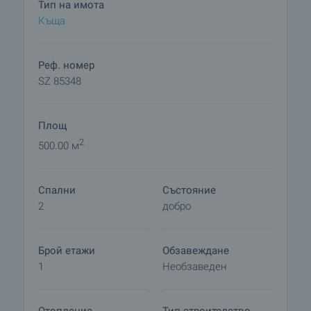
Тип на имота
което се прекратява провеждането на огледи с
Къща
други купувачи и започва подготовка на
документите за сключване на предварителен и
окончателен договор. Свържете се с отговорния
Реф. номер
брокер за този имот за подробна информация
SZ 85348
относно процедурата на покупка и начините за
плащане.
Площ
2
500.00 м
Спални
Състояние
2
добро
Брой етажи
Обзавеждане
1
Необзаведен