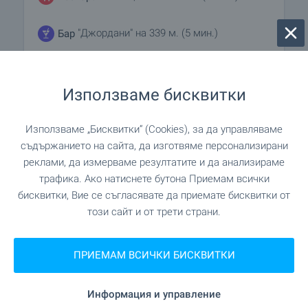
"Джордани" на 339 м. (5 мин.)
Бар
СПОРТ И СВОБОДНО ВРЕМЕ
Използваме бисквитки
Използваме „Бисквитки“ (Cookies), за да управляваме
"Migas" на 254 м. (4 мин.)
Детска площадка
съдържанието на сайта, да изготвяме персонализирани
реклами, да измерваме резултатите и да анализираме
"Фитнес зала Универсал" на 417
Фитнес зала
трафика. Ако натиснете бутона Приемам всички
м. (6 мин.)
бисквитки, Вие се съгласявате да приемате бисквитки от
този сайт и от трети страни.
Изпратете запитване
ПРИЕМАМ ВСИЧКИ БИСКВИТКИ
Информация и управление
Тази оферта е невалидна