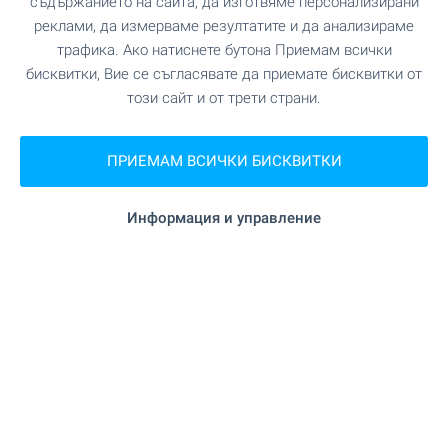
съдържанието на сайта, да изготвяме персонализирани
реклами, да измерваме резултатите и да анализираме
УЧЕБНИ ЗАВЕДЕНИЯ
трафика. Ако натиснете бутона Приемам всички
бисквитки, Вие се съгласявате да приемате бисквитки от
"ПГ за КОС " Алеко Константинов"" на
Училище
този сайт и от трети страни.
498 м. (6 мин.)
ПРИЕМАМ ВСИЧКИ БИСКВИТКИ
на 516 м. (7 мин.)
Училище
Информация и управление
ПАЗАРУВАНЕ
"Eserbil" на 985 м. (12 мин.)
Супермаркет
ЗАВЕДЕНИЯ