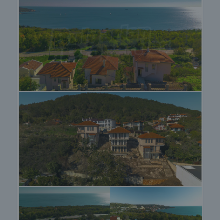
което се прекратява провеждането на огледи с
други купувачи и започва подготовка на
документите за сключване на предварителен и
окончателен договор. Свържете се с отговорния
брокер за този имот за подробна информация
относно процедурата на покупка и начините за
плащане.