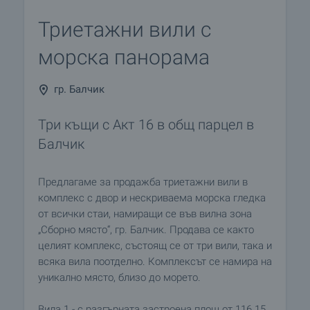
Триетажни вили с
морска панорама
гр. Балчик
Три къщи с Акт 16 в общ парцел в
Балчик
Предлагаме за продажба триетажни вили в
комплекс с двор и нескриваема морска гледка
от всички стаи, намиращи се във вилна зона
„Сборно място“, гр. Балчик. Продава се както
целият комплекс, състоящ се от три вили, така и
всяка вила поотделно. Комплексът се намира на
уникално място, близо до морето.
Вила 1 - с разгърната застроена площ от 116.15