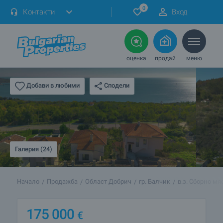
0
Контакти
Вход
оценка
продай
меню
Сподели
Добави в любими
Галерия (24)
Начало
Продажба
Област Добрич
гр. Балчик
в.з. Сборно мя
175 000
€