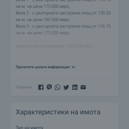
кв.м. на цена 175 000 евро;
Вила 2 - с разгърната застроена площ от 130.33
кв.м. на цена 185 000 евро;
Вила 3 - с разгърната застроена площ от 116.15
кв.м. на цена 175 000 евро;
Цена на целия комплекс: 535 000 евро
Обща застроена площ на трите вили – 362.33.
кв.м., всички са построени в поземлен имот с
Прочетете цялата информация
площ - 757 кв.м.
Разположението на етажите е следното:
Сподели:
• На първия етаж – кухня с трапезария, както и
баня с тоалетна.
• На втория етаж – всекидневна - холна част с
Характеристики на имота
камина, тоалетна, склад с перално помещение.
• Третия етаж – 2 спални и баня с тоалетна.
Тип на имота