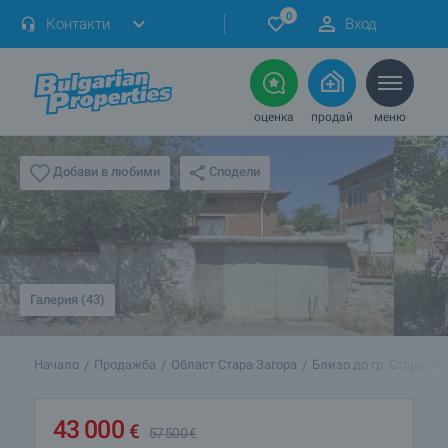
0
Контакти
Вход
оценка
продай
меню
Сподели
Добави в любими
Галерия (43)
Начало
Продажба
Област Стара Загора
Близо до гр. Стара За