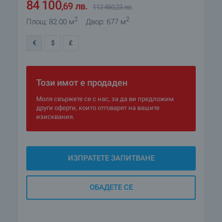
43 000
€
57 500
€
2
2
Площ: 82.00 м
Двор: 677 м
84 100
,69
лв.
112 460
,23
лв.
€
$
£
Този имот е продаден
Моля свържете се с нас, за да ви предложим
други оферти, които отговарят на вашите
изисквания.
ИЗПРАТЕТЕ ЗАПИТВАНЕ
ОБАДЕТЕ СЕ