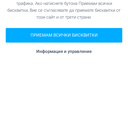
трафика. Ако натиснете бутона Приемам всички
бисквитки, Вие се съгласявате да приемате бисквитки от
"Зеленчукова борса Плодовитово" на
Пазар
този сайт и от трети страни.
10.4 км.
"Фурна" на 4.8 км.
ПРИЕМАМ ВСИЧКИ БИСКВИТКИ
Пекарна
Информация и управление
УСЛУГИ
"UniCredit Bulbank" на 855 м. (11 мин.)
Банка
"TBI Bank" на 902 м. (11 мин.)
Банка
на 820 м. (10 мин.)
Аптека
"Еконт" на 606 м. (8 мин.)
Поща/Куриер