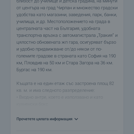
близост до училище и детска градина, на минути
от центъра на град Чирпан и множество градски
удобства като магазини, заведения, парк, банки,
училища, и др. Местоположението на града в
централната част на България, удобната
транспортна връзка с автомагистрала „Тракия” и
цялостно обновената жп гара, осигуряват бързо
и удобно придвижване от/до някои от по-
големите градове в страната като София на 190
км, Пловдив на 50 км и Стара Загора на 36 км.
Бургас на 190 км.
Къщата е на един етаж със застроена площ 82
кв. м. и има следното разпределение:
• Входно антре, което е използвано и като
кухненски бокс
• Вестибюл
• Всекидневна
Прочетете цялата информация
• Две спални с преход от едната към санитарен
възел - баня и тоалетна