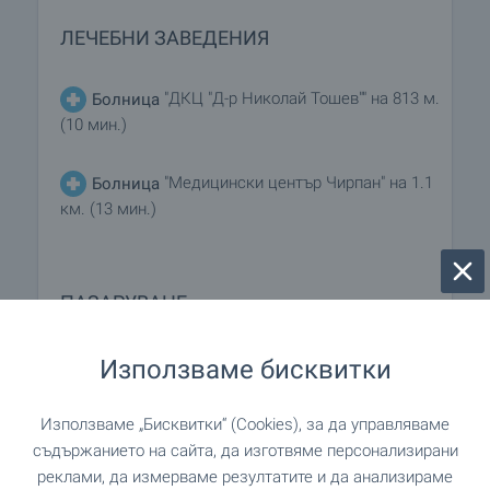
ЛЕЧЕБНИ ЗАВЕДЕНИЯ
"ДКЦ "Д-р Николай Тошев"" на 813 м.
Болница
(10 мин.)
"Медицински център Чирпан" на 1.1
Болница
км. (13 мин.)
ПАЗАРУВАНЕ
"Коп" на 604 м. (8 мин.)
Хранителен магазин
Използваме бисквитки
на 908 м. (11 мин.)
Супермаркет
Използваме „Бисквитки“ (Cookies), за да управляваме
съдържанието на сайта, да изготвяме персонализирани
реклами, да измерваме резултатите и да анализираме
"Крамар" на 976 м. (12 мин.)
Супермаркет