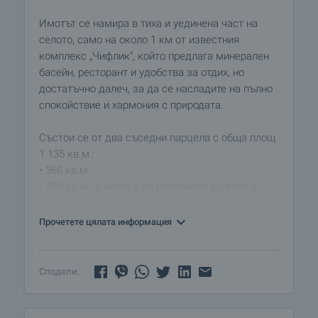
Имотът се намира в тиха и уединена част на
селото, само на около 1 км от известния
комплекс „Чифлик“, който предлага минерален
басейн, ресторант и удобства за отдих, но
достатъчно далеч, за да се насладите на пълно
спокойствие и хармония с природата.
Състои се от два съседни парцела с обща площ
1 135 кв.м.:
• 366 кв.м.
• 769 кв.м., в който е разположено бунгало с
площ 30 кв.м., нанесено на кадастралната карта
и със статут на жилищна сграда.
Прочетете цялата информация
Бунгалото е в процес на завършване – предстои
поставяне на алуминиева дограма и
Сподели:
присъединяване към ток и вода.
Достъпът е удобен и целогодишен, по асфалтов