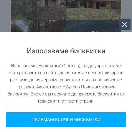
+24
Използваме бисквитки
Местоположение
Използваме „Бисквитки“ (Cookies), за да управляваме
съдържанието на сайта, да изготвяме персонализирани
гр. Ловеч, с. Чифлик
реклами, да измерваме резултатите и да анализираме
трафика. Ако натиснете бутона Приемам всички
бисквитки, Вие се съгласявате да приемате бисквитки от
този сайт и от трети страни.
ПРИЕМАМ ВСИЧКИ БИСКВИТКИ