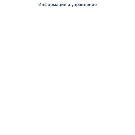
Информация и управление
Най-близко разположен град Троян, около 8
км.
Удобства в района