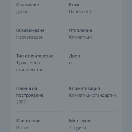
Състояние
Етаж
наемодателя, на която ще подготвим и ще
добро
Партер от 5
предоставим за одобрение и подпис от двете
страни на договор за наем и приемо-
предавателен протокол за имота. Обичайната
Обзавеждане
Отопление
практика е да се предплати един наем за
Необзаведен
Климатици
първия месец и да се остави гаранционен
депозит при наемодателя в размер на един
наем. Свържете се с отговорния брокер за този
Тип строителство
Двор
имот за по-подробна информация относно
Тухла, Ново
не
процедурата за наемане на имот.
строителство
Година на
Климатизация
построяване
Климатици стандартни
2007
Изложение:
Мин. срок:
Изток
1 година