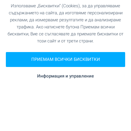
"Бурлекс Мир 2" на 98 м.
Хранителен магазин
Използваме „Бисквитки“ (Cookies), за да управляваме
(2 мин.)
съдържанието на сайта, да изготвяме персонализирани
реклами, да измерваме резултатите и да анализираме
"Lidl" на 177 м. (3 мин.)
Супермаркет
трафика. Ако натиснете бутона Приемам всички
бисквитки, Вие се съгласявате да приемате бисквитки от
"CBA" на 215 м. (3 мин.)
Супермаркет
този сайт и от трети страни.
"Пазар Левски" на 450 м. (6 мин.)
Пазар
ПРИЕМАМ ВСИЧКИ БИСКВИТКИ
"Buongiorno" на 39 м. (1 мин.)
Пекарна
Информация и управление
"Petpoint" на 57 м. (1 мин.)
Зоо магазин
УСЛУГИ
"Пощенска банка" на 359 м. (5 мин.)
Банка