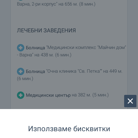
Варна, 2-ри корпус" на 656 м. (8 мин.)
ЛЕЧЕБНИ ЗАВЕДЕНИЯ
"Медицински комплекс "Майчин дом"
Болница
- Варна" на 438 м. (6 мин.)
"Очна клиника "Св. Петка"" на 449 м.
Болница
(6 мин.)
на 382 м. (5 мин.)
Медицински център
ПАЗАРУВАНЕ
Използваме бисквитки