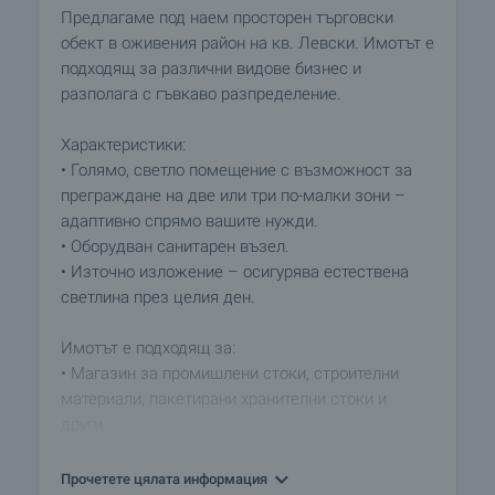
Предлагаме под наем просторен търговски
обект в оживения район на кв. Левски. Имотът е
подходящ за различни видове бизнес и
разполага с гъвкаво разпределение.
Характеристики:
• Голямо, светло помещение с възможност за
преграждане на две или три по-малки зони –
адаптивно спрямо вашите нужди.
• Оборудван санитарен възел.
• Източно изложение – осигурява естествена
светлина през целия ден.
Имотът е подходящ за:
• Магазин за промишлени стоки, строителни
материали, пакетирани хранителни стоки и
други.
• Салон за красота, студио за маникюр,
фризьорски салон или козметично студио.
Прочетете цялата информация