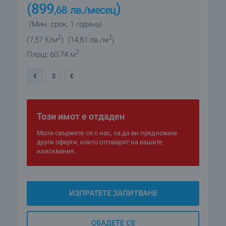
(899
)
,68
лв.
/месец
(Мин. срок: 1 година)
2
2
(7
,57
€/м
)
(14
,81
лв./м
)
2
Площ: 60.74 м
€
$
£
Този имот е отдаден
Моля свържете се с нас, за да ви предложим
други оферти, които отговарят на вашите
изисквания.
ИЗПРАТЕТЕ ЗАПИТВАНЕ
ОБАДЕТЕ СЕ