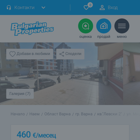
0
Контакти
Вход
оценка
продай
меню
Сподели
Добави в любими
Галерия (7)
Начало
Наем
Област Варна
гр. Варна
кв."Левски 2"
ул. Ми
460
€
/месец