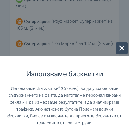
мин.)
"Роус Маркет Супермаркет" на
Супермаркет
105 м. (2 мин.)
"Топ Маркет" на 137 м. (2 мин.)
Супермаркет
"Болярска баница" на 523 м. (7 мин.)
Пекарна
Използваме бисквитки
УСЛУГИ
Използваме „Бисквитки“ (Cookies), за да управляваме
съдържанието на сайта, да изготвяме персонализирани
на 430 м. (6 мин.)
Банка
реклами, да измерваме резултатите и да анализираме
трафика. Ако натиснете бутона Приемам всички
на 110 м. (2 мин.)
Аптека
бисквитки, Вие се съгласявате да приемате бисквитки от
този сайт и от трети страни.