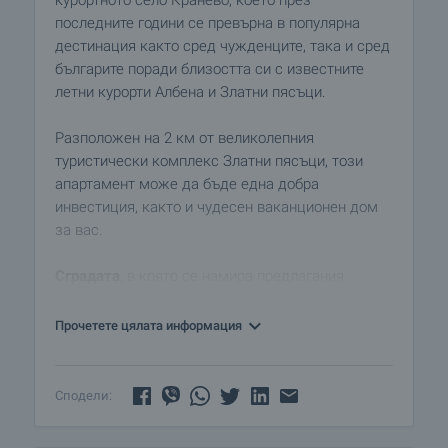
курортното село Кранево, което през
последните години се превърна в популярна
дестинация както сред чужденците, така и сред
българите поради близостта си с известните
летни курорти Албена и Златни пясъци.
Разположен на 2 км от великолепния
туристически комплекс Златни пясъци, този
апартамент може да бъде една добра
инвестиция, както и чудесен ваканционен дом
за вас.
Сградата
, в която се намира предлагания
апартамент, е в един от най-добрите райони по
Северното Черноморие. Тук можете да
Прочетете цялата информация
прекарате почивката си в тихо и спокойно място
само на минутки от големия морски курорт,
който предлага множество удобства -
Сподели:
ресторанти, клубове, казина, съоръжения за
водни спортове, SPA центрове, тенис-кортове,