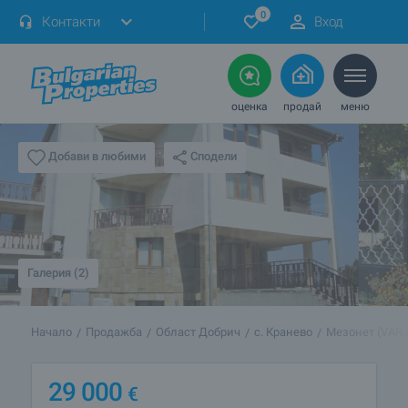
0
Контакти
Вход
оценка
продай
меню
Сподели
Добави в любими
Галерия (2)
Начало
Продажба
Област Добрич
с. Кранево
Мезонет (VAR-
29 000
€