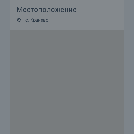
След получаване на депозита резервацията е
направена за период от 14 дни, след изтичането
Местоположение
на който следва да се подпише предварителен
с. Кранево
договор за покупко-продажба.
Комисионната, която се заплаща на агенцията е
в размер на 3% от покупната цена (но не по-
малко от 1000 Евро) и е дължима при
подписване на предварителен договор за
покупко-продажба. Допълнителните разходи за
нотариални такси и прехвърляне на имота са в
размер на около 6% от продажната цена.