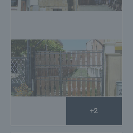
Инфраструктура- озеленени площи и каменни
пътечки.
Описание на апартамента
- PVC прозорци,
стъклопакет;
- Вътрешни стени- измазани и боядисани,
външни стени- с външна изолация
-Подови настилки- във всички стаи настилките
са с ламинат,а на терасата- гранитогрес
-Баня и тоалетна- напълно оборудвана баня и
тоалетна- облицовани с плочки
РЕЗЕРВАЦИЯ И КОМИСИОННА ЗА АГЕНЦИЯТА
Можете да направите резервация на имота
веднага посредством невъзвръщаем депозит от
+2
2000 Евро, платим в брой, с кредитна карта
(VISA, MasterCard) или банков трансфер.