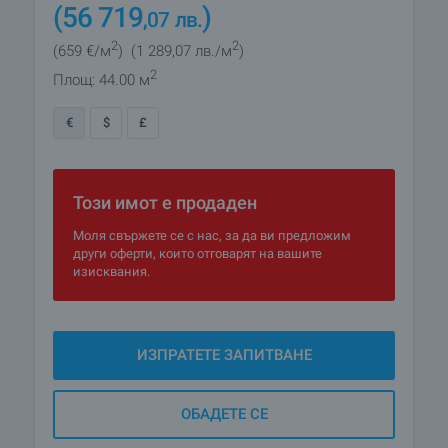
(56 719
)
,07
лв.
2
2
(659
€/м
)
(1 289
,07
лв./м
)
2
Площ: 44.00 м
€
$
£
Този имот е продаден
Моля свържете се с нас, за да ви предложим
други оферти, които отговарят на вашите
изисквания.
ИЗПРАТЕТЕ ЗАПИТВАНЕ
ОБАДЕТЕ СЕ