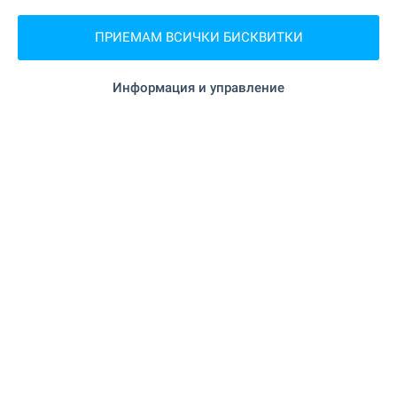
"ПТС 9649 Кранево" на 153 м. (2
Поща/Куриер
мин.)
ПРИЕМАМ ВСИЧКИ БИСКВИТКИ
на 327 м. (4 мин.)
Фризьорски салон
Информация и управление
ЗАВЕДЕНИЯ
на 242 м. (3 мин.)
Ресторант
"Механа Кранево" на 252 м. (4 мин.)
Ресторант
"Central" на 188 м. (3 мин.)
Кафене
"Playboy-Bar" на 431 м. (6 мин.)
Бар
"Амазонка" на 563 м. (7 мин.)
Нощен клуб