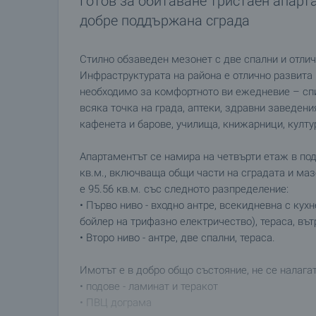
Готов за обитаване тристаен апарта
добре поддържана сграда
Стилно обзаведен мезонет с две спални и отлич
Инфраструктурата на района е отлично развита 
необходимо за комфортното ви ежедневие – спир
всяка точка на града, аптеки, здравни заведени
кафенета и барове, училища, книжарници, култур
Апартаментът се намира на четвърти етаж в по
кв.м., включваща общи части на сградата и маз
е 95.56 кв.м. със следното разпределение:
• Първо ниво - входно антре, всекидневна с кух
бойлер на трифазно електричество), тераса, въ
• Второ ниво - антре, две спални, тераса.
Имотът е в добро общо състояние, не се налага
• подове - ламинат и теракот
• ПВЦ дограма