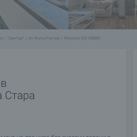
ра
"Център"
ул. Кольо Ганчев
Мезонет (SZ 85800)
 в
а Стара