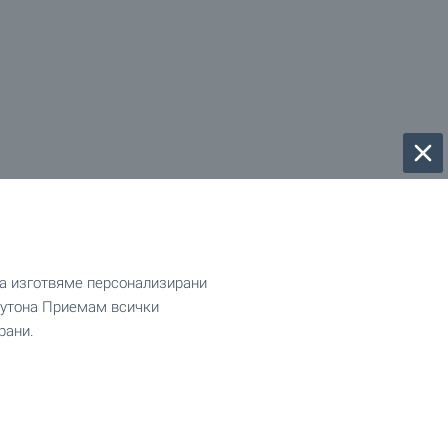
да изготвяме персонализирани
 бутона Приемам всички
рани.