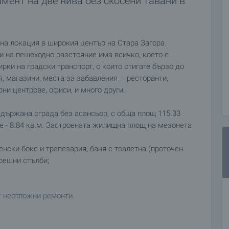
мент на две нива без скосени тавани в
на локация в широкия център на Стара Загора.
и на пешеходно разстояние има всичко, което е
ки на градски транспорт, с които стигате бързо до
я, магазини, места за забавления – ресторанти,
ни центрове, офиси, и много други.
ддържана сграда без асансьор, с обща площ 115.33
е - 8.84 кв.м. Застроената жилищна площ на мезонета
ненски бокс и трапезария, баня с тоалетна (проточен
трешни стълби;
т неотложни ремонти.