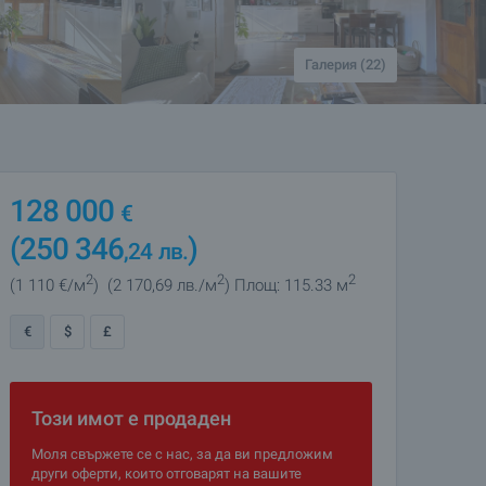
Галерия (22)
128 000
€
(250 346
)
,24
лв.
2
2
2
(1 110
€/м
)
(2 170
,69
лв./м
)
Площ: 115.33 м
€
$
£
Този имот е продаден
Моля свържете се с нас, за да ви предложим
други оферти, които отговарят на вашите