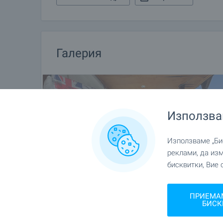
Галерия
Използва
Използваме „Бис
реклами, да из
бисквитки, Вие 
ПРИЕМА
БИСК