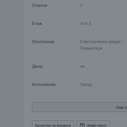
Спални
2
Етаж
4 от 5
Отопление
Електрически уреди /
Климатици
Двор
не
Изложение:
Запад
Още х
Качество на въздуха
Инфо пакет