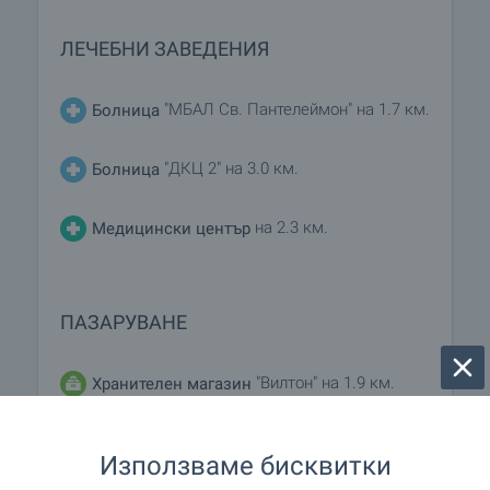
ЛЕЧЕБНИ ЗАВЕДЕНИЯ
"МБАЛ Св. Пантелеймон" на 1.7 км.
Болница
"ДКЦ 2" на 3.0 км.
Болница
на 2.3 км.
Медицински център
ПАЗАРУВАНЕ
"Вилтон" на 1.9 км.
Хранителен магазин
на 699 м. (9 мин.)
Супермаркет
Използваме бисквитки