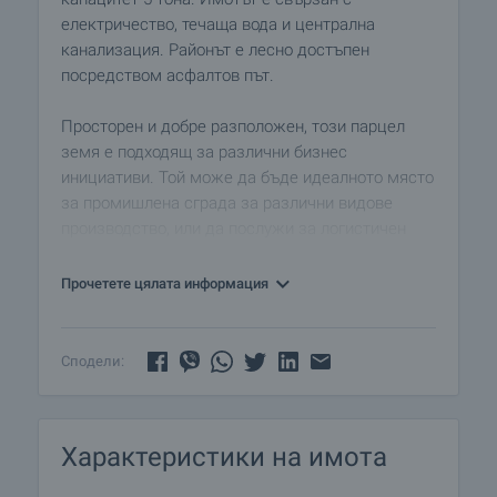
електричество, течаща вода и централна
канализация. Районът е лесно достъпен
посредством асфалтов път.
Просторен и добре разположен, този парцел
земя е подходящ за различни бизнес
инициативи. Той може да бъде идеалното място
за промишлена сграда за различни видове
производство, или да послужи за логистичен
център.
Прочетете цялата информация
Града, в близост до който е разположен парцела
има около 70 000 жители и могат да се намерят
всички удобства, които биха били нужни.
Сподели:
Характеристики на имота