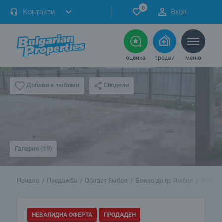
0
Контакти
Вход
оценка
продай
меню
Сподели
Добави в любими
Галерия (19)
Начало
Продажба
Област Ямбол
Близо до гр. Ямбол
Ямбол
НЕВАЛИДНА ОФЕРТА
ПРОДАДЕН