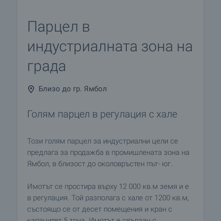
Парцел в
индустриалната зона на
града
Близо до гр. Ямбол
Голям парцел в регулация с хале
Този голям парцел за индустриални цели се
предлага за продажба в промишлената зона на
Ямбол, в близост до околовръстен път- юг.
Имотът се простира върху 12 000 кв.м земя и е
в регулация. Той разполага с хале от 1200 кв.м,
състоящо се от десет помещения и кран с
капацитет 5 тона. Имотът е свързан с