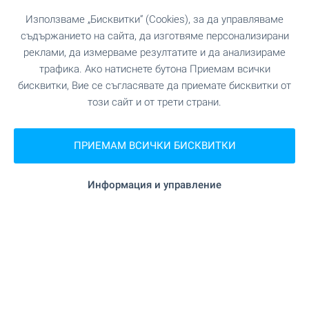
"Билла" на 2.2 км.
Супермаркет
Използваме „Бисквитки“ (Cookies), за да управляваме
съдържанието на сайта, да изготвяме персонализирани
на 2.4 км.
Пазар
реклами, да измерваме резултатите и да анализираме
трафика. Ако натиснете бутона Приемам всички
на 3.4 км.
Пекарна
бисквитки, Вие се съгласявате да приемате бисквитки от
този сайт и от трети страни.
на 4.0 км.
Зоо магазин
ПРИЕМАМ ВСИЧКИ БИСКВИТКИ
"Мол Ямбол" на 2.2 км.
Мол
Информация и управление
УСЛУГИ
"International Asset bank" на 2.3 км.
Банка
"Общинска банка" на 2.3 км.
Банка