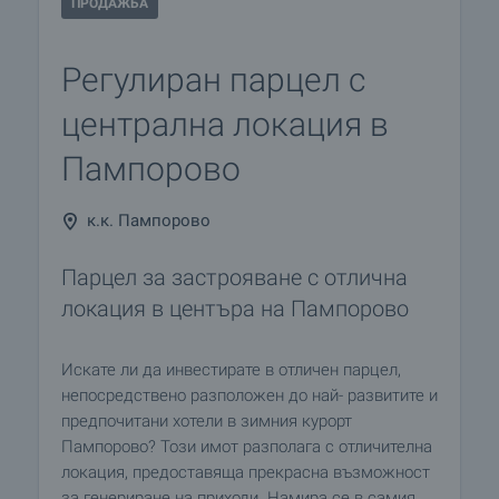
ПРОДАЖБА
Регулиран парцел с
централна локация в
Пампорово
к.к. Пампорово
Парцел за застрояване с отлична
локация в центъра на Пампорово
Искате ли да инвестирате в отличен парцел,
непосредствено разположен до най- развитите и
предпочитани хотели в зимния курорт
Пампорово? Този имот разполага с отличителна
локация, предоставяща прекрасна възможност
за генериране на приходи. Намира се в самия