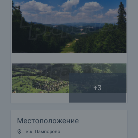
безпроблемно ползване на новозакупения имот.
Услугите, които можем да предложим,
включват застраховка на движимо и
недвижимо имущество, застраховка живот,
медицинско и автомобилно застраховане,
строителни и ремонтни дейности, обзавеждане,
юридически и счетоводни услуги и др.
+3
Местоположение
к.к. Пампорово