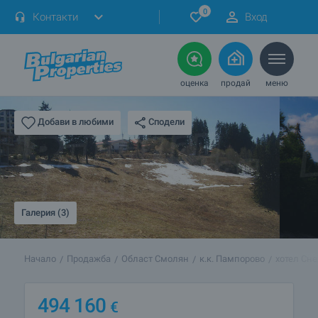
0
Контакти
Вход
оценка
продай
меню
Сподели
Добави в любими
Галерия (3)
Начало
Продажба
Област Смолян
к.к. Пампорово
хотел Сн
494 160
€