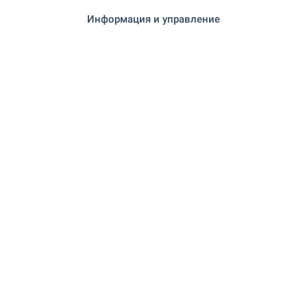
"Neptun winter home" на 293 м. (4
Ресторант
Информация и управление
мин.)
"Monte Amore" на 303 м. (4 мин.)
Ресторант
"The White Hart" на 178 м. (3 мин.)
Бар
СПОРТ И СВОБОДНО ВРЕМЕ
на 866 м. (11 мин.)
Плувен басейн
АВТОМОБИЛНИ УСЛУГИ
на 374 м. (5 мин.)
Паркинг