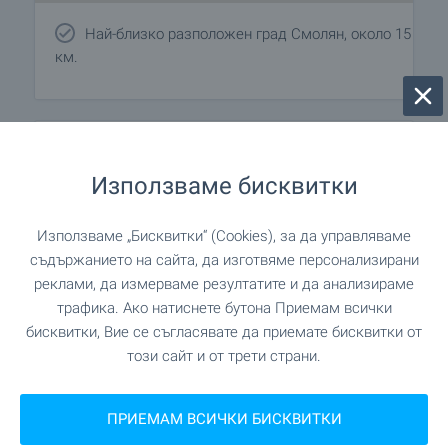
Най-близко разположен град Смолян, около 15
км.
Удобства в района
Използваме бисквитки
ПАЗАРУВАНЕ
Използваме „Бисквитки“ (Cookies), за да управляваме
съдържанието на сайта, да изготвяме персонализирани
"Alaska" на 177 м. (3 мин.)
Супермаркет
реклами, да измерваме резултатите и да анализираме
трафика. Ако натиснете бутона Приемам всички
"Alaska" на 232 м. (3 мин.)
Супермаркет
бисквитки, Вие се съгласявате да приемате бисквитки от
този сайт и от трети страни.
ЗАВЕДЕНИЯ
ПРИЕМАМ ВСИЧКИ БИСКВИТКИ