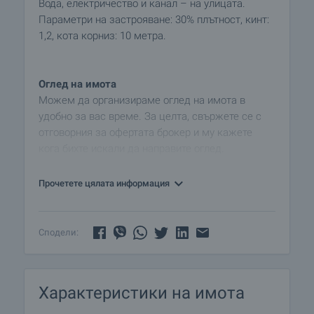
Вода, електричество и канал – на улицата.
Параметри на застрояване: 30% плътност, кинт:
1,2, кота корниз: 10 метра.
Оглед на имота
Можем да организираме оглед на имота в
удобно за вас време. За целта, свържете се с
отговорния за офертата брокер и му кажете
кога бихте искали да направите оглед.
Резервация на имота
Прочетете цялата информация
Имотът може да бъде резервиран и свален от
продажба със заплащане на депозит, след
което се прекратява провеждането на огледи с
Сподели:
други купувачи и започва подготовка на
документите за сключване на предварителен и
окончателен договор. Свържете се с отговорния
Характеристики на имота
брокер за този имот за подробна информация
относно процедурата на покупка и начините за