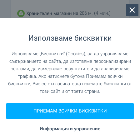
на 286 м. (4 мин.)
Хранителен магазин
на 832 м. (11 мин.)
Супермаркет
Използваме бисквитки
Използваме „Бисквитки“ (Cookies), за да управляваме
УСЛУГИ
съдържанието на сайта, да изготвяме персонализирани
реклами, да измерваме резултатите и да анализираме
на 720 м. (9 мин.)
Аптека
трафика. Ако натиснете бутона Приемам всички
бисквитки, Вие се съгласявате да приемате бисквитки от
на 730 м. (9 мин.)
Поща/Куриер
този сайт и от трети страни.
ПРИЕМАМ ВСИЧКИ БИСКВИТКИ
ЗАВЕДЕНИЯ
Информация и управление
"Бистро Кораба" на 208 м. (3 мин.)
Ресторант