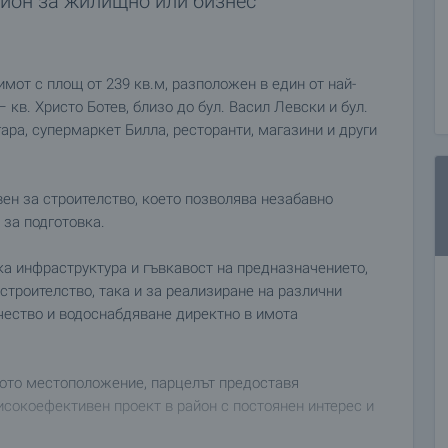
айон за жилищно или бизнес
от с площ от 239 кв.м, разположен в един от най-
кв. Христо Ботев, близо до бул. Васил Левски и бул.
ара, супермаркет Билла, ресторанти, магазини и други
вен за строителство, което позволява незабавно
 за подготовка.
ка инфраструктура и гъвкавост на предназначението,
троителство, така и за реализиране на различни
чество и водоснабдяване директно в имота
.
кото местоположение, парцелът предоставя
исокоефективен проект в район с постоянен интерес и