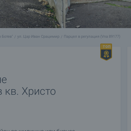
о Ботев"
ул. Цар Иван Срацимир
Парцел в регулация (Vna 89177)
не
 кв. Христо