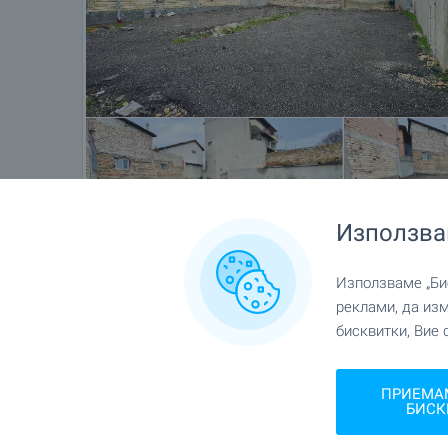
Използва
Използваме „Бис
Местоположение
реклами, да из
бисквитки, Вие 
гр. Варна, кв."Христо Ботев"
ПРИЕМА
БИСК