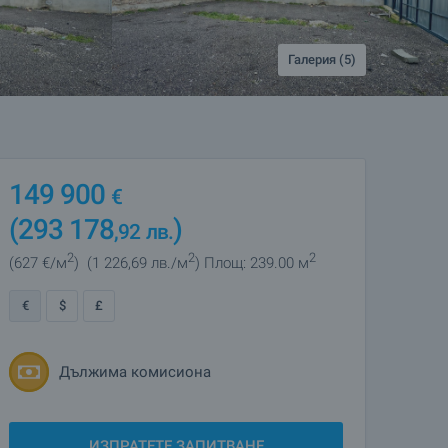
Галерия (5)
149 900
€
(293 178
)
,92
лв.
2
2
2
(627
€/м
)
(1 226
,69
лв./м
)
Площ: 239.00 м
€
$
£
Дължима комисиона
ИЗПРАТЕТЕ ЗАПИТВАНЕ