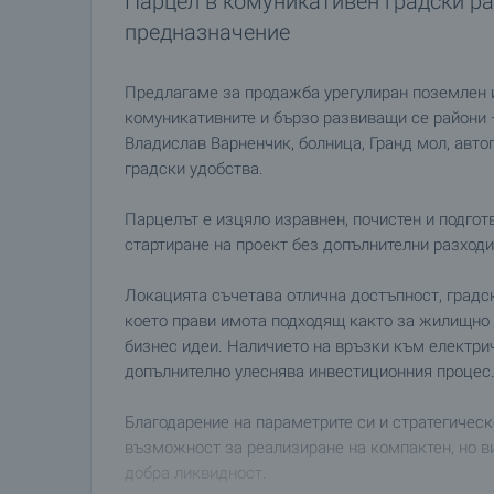
Парцел в комуникативен градски р
предназначение
Предлагаме за продажба урегулиран поземлен им
комуникативните и бързо развиващи се райони – 
Владислав Варненчик, болница, Гранд мол, автог
градски удобства.
Парцелът е изцяло изравнен, почистен и подгот
стартиране на проект без допълнителни разходи
Локацията съчетава отлична достъпност, градс
което прави имота подходящ както за жилищно с
бизнес идеи. Наличието на връзки към електри
допълнително улеснява инвестиционния процес
Благодарение на параметрите си и стратегичес
възможност за реализиране на компактен, но в
добра ликвидност.