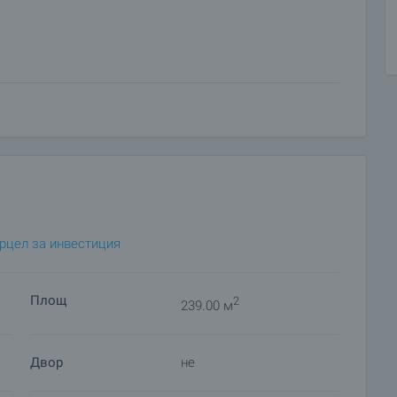
ра видимост
ване
предназначение
пътни артерии
 нашия график и възможностите за достъп до него.
жете с отговорния за офертата брокер по имейл или
рцел за инвестиция
Площ
2
239.00 м
родажба със заплащане на депозит, след което се
увачи и започва подготовка на документите за
овор. Свържете се с отговорния брокер за подробна
Двор
не
начините за плащане.