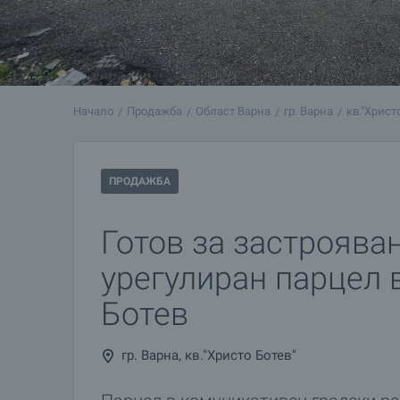
Начало
Продажба
Област Варна
гр. Варна
кв."Христ
ПРОДАЖБА
Готов за застроява
урегулиран парцел в
Ботев
гр. Варна, кв."Христо Ботев"