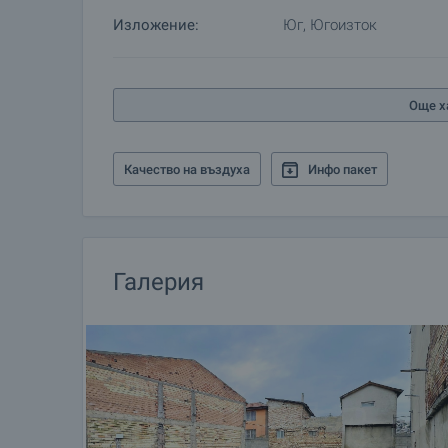
Жилищен кредит
Изложение:
Юг, Югоизток
Ние си партнираме с водещите български банки
информация и кандидатстване за кредит.
Още х
Качество на въздуха
Инфо пакет
Галерия