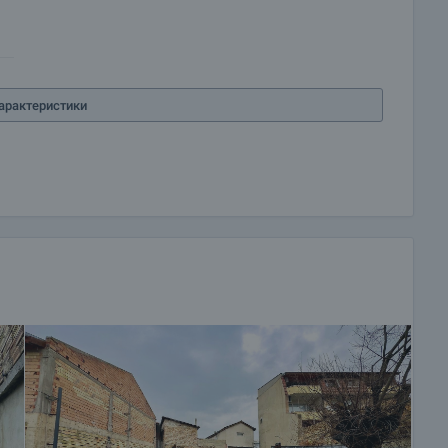
 и можем да ви свържем с техните консултанти за
арактеристики