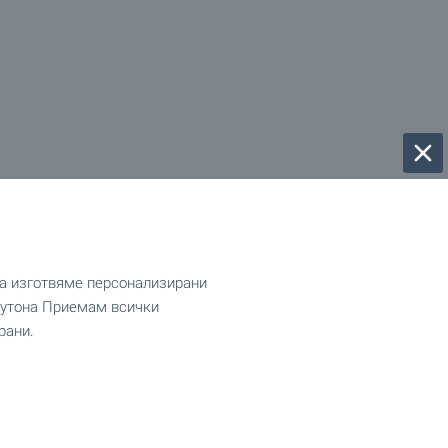
да изготвяме персонализирани
 бутона Приемам всички
рани.