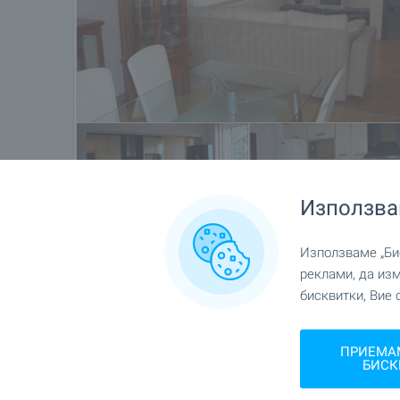
Използва
Използваме „Бис
реклами, да из
Местоположение
бисквитки, Вие 
гр. Варна, "Център"
ПРИЕМА
БИСК