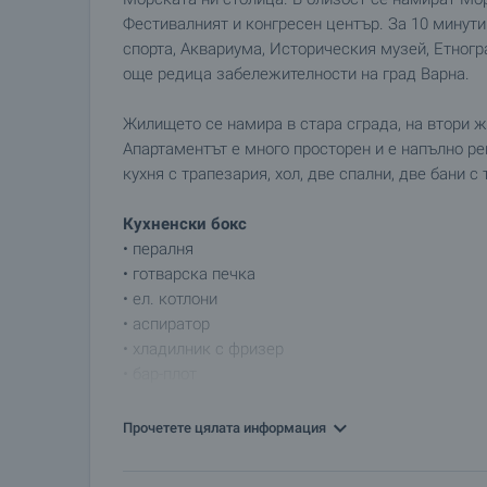
Фестивалният и конгресен център. За 10 минути
спорта, Аквариума, Историческия музей, Етног
още редица забележителности на град Варна.
Жилището се намира в стара сграда, на втори 
Апартаментът e много просторен и е напълно ре
кухня с трапезария, хол, две спални, две бани с 
Кухненски бокс
• пералня
• готварска печка
• ел. котлони
• аспиратор
• хладилник с фризер
• бар-плот
Трапезария и холова част
Прочетете цялата информация
• трапезна маса с 4 стола
• секция от естествен дървен фурнир