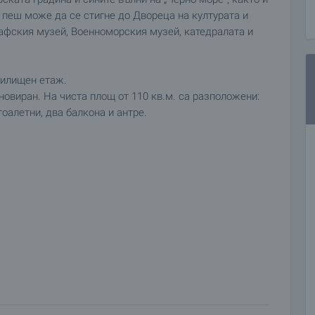
 пеш може да се стигне до Двореца на културата и
рафския музей, Военноморския музей, катедралата и
жилищен етаж.
новиран. На чиста площ от 110 кв.м. са разположени:
тоалетни, два балкона и антре.