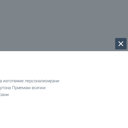
да изготвяме персонализирани
 бутона Приемам всички
рани.