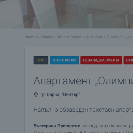
Начало
Наем
Област Варна
гр. Варна
"Център"
до
ЛУКС
ВТОРА ЛИНИЯ
НЕВАЛИДНА ОФЕРТА
ОТ
Апартамент „Олимп
гр. Варна, "Център"
Напълно обзаведен тристаен апарт
Бългериан Пропертис
ви предлага под наем три
Морската ни столица. В близост се намират Мор