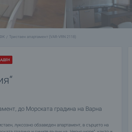
 ФК
Тристаен апартамент (VAR-VRN 2118)
ДАДЕН
ия“
амент, до Морската градина на Варна
стаен, луксозно обзаведен апартамент, в сърцето на
ската градина и сините вълни на „Черно море”, както и