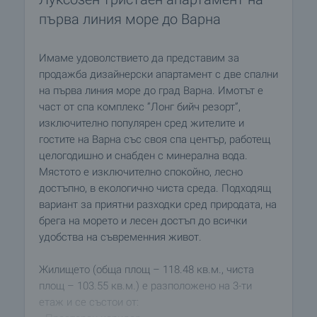
първа линия море до Варна
Имаме удоволствието да представим за
продажба дизайнерски апартамент с две спални
на първа линия море до град Варна. Имотът е
част от спа комплекс ”Лонг бийч резорт”,
изключително популярен сред жителите и
гостите на Варна със своя спа център, работещ
целогодишно и снабден с минерална вода.
Мястото е изключително спокойно, лесно
достъпно, в екологично чиста среда. Подходящ
вариант за приятни разходки сред природата, на
брега на морето и лесен достъп до всички
удобства на съвременния живот.
Жилището (обща площ – 118.48 кв.м., чиста
площ – 103.55 кв.м.) е разположено на 3-ти
етаж и се състои от: