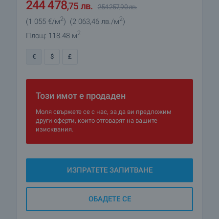
125 000
€
130 000
€
2
2
(1 055
€/м
)
(2 063
,46
лв./м
)
244 478
,75
лв.
254 257
,90
лв.
2
Площ: 118.48 м
€
$
£
Този имот е продаден
Моля свържете се с нас, за да ви предложим
други оферти, които отговарят на вашите
изисквания.
ИЗПРАТЕТЕ ЗАПИТВАНЕ
ОБАДЕТЕ СЕ