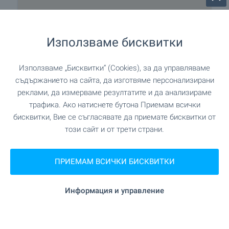
Използваме бисквитки
Използваме „Бисквитки“ (Cookies), за да управляваме
Удобства в района
съдържанието на сайта, да изготвяме персонализирани
реклами, да измерваме резултатите и да анализираме
трафика. Ако натиснете бутона Приемам всички
ЛЕЧЕБНИ ЗАВЕДЕНИЯ
бисквитки, Вие се съгласявате да приемате бисквитки от
този сайт и от трети страни.
на 199 м. (3 мин.)
Медицински център
ПРИЕМАМ ВСИЧКИ БИСКВИТКИ
ПАЗАРУВАНЕ
Информация и управление
на 432 м. (6 мин.)
Хранителен магазин