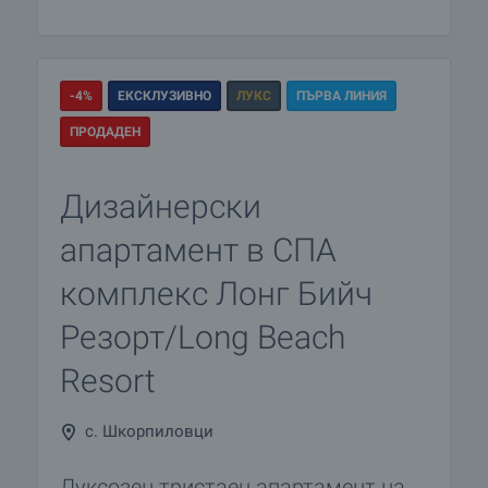
-4%
ЕКСКЛУЗИВНО
ЛУКС
ПЪРВА ЛИНИЯ
ПРОДАДЕН
Дизайнерски
апартамент в СПА
комплекс Лонг Бийч
Резорт/Long Beach
Resort
с. Шкорпиловци
Луксозен тристаен апартамент на