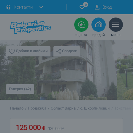
0
Контакти
Вход
оценка
продай
меню
Сподели
Добави в любими
Галерия (42)
Начало
Продажба
Област Варна
с. Шкорпиловци
Тристаен 