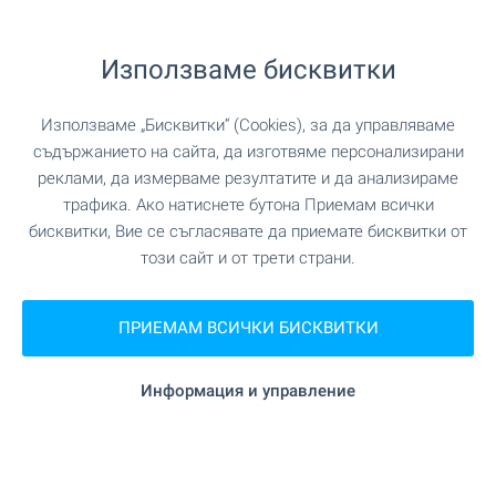
ПАЗАРУВАНЕ
Използваме бисквитки
на 63 м. (1 мин.)
Хранителен магазин
Използваме „Бисквитки“ (Cookies), за да управляваме
съдържанието на сайта, да изготвяме персонализирани
"Макао" на 468 м. (6 мин.)
Супермаркет
реклами, да измерваме резултатите и да анализираме
трафика. Ако натиснете бутона Приемам всички
"На близо" на 912 м. (11 мин.)
Супермаркет
бисквитки, Вие се съгласявате да приемате бисквитки от
този сайт и от трети страни.
"Пекарна" на 634 м. (8 мин.)
Пекарна
ПРИЕМАМ ВСИЧКИ БИСКВИТКИ
УСЛУГИ
Информация и управление
"Банка ДСК" на 395 м. (5 мин.)
Банка