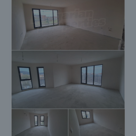
имейл или телефон.
Резервация на имота
Имотът може да бъде резервиран и свален от
продажба със заплащане на депозит, след
което се прекратява провеждането на огледи с
други купувачи и започва подготовка на
документите за сключване на предварителен и
окончателен договор. Свържете се с отговорния
брокер за подробна информация относно
процедурата на покупка и начините за плащане.
Жилищен кредит
Ние си партнираме с водещите български банки
и можем да ви свържем с техните консултанти
за информация и кандидатстване за кредит.