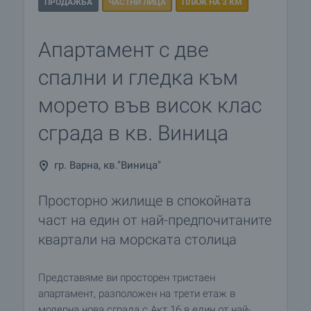
ПРОДАЖБА
ЧАСТНИ ЛИЦА
ПЛАЖ НА 3 КМ
Апартамент с две
спални и гледка към
морето във висок клас
сграда в кв. Виница
гр. Варна, кв."Виница"
Просторно жилище в спокойната
част на един от най-предпочитаните
квартали на морската столица
Представяме ви просторен тристаен
апартамент, разположен на трети етаж в
модерна нова сграда с Акт 16 в един от най-