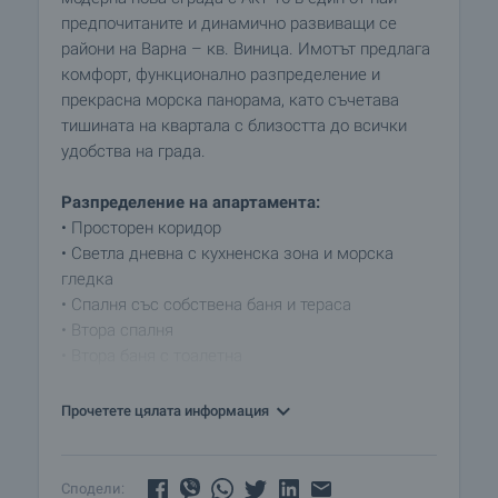
предпочитаните и динамично развиващи се
райони на Варна – кв. Виница. Имотът предлага
комфорт, функционално разпределение и
прекрасна морска панорама, като съчетава
тишината на квартала с близостта до всички
удобства на града.
Разпределение на апартамента:
• Просторен коридор
• Светла дневна с кухненска зона и морска
гледка
• Спалня със собствена баня и тераса
• Втора спалня
• Втора баня с тоалетна
• Два балкона
Прочетете цялата информация
Имотът се предава завършен по БДС.
Допълнително има възможност за завършване
"до ключ" по избор на клиента.
Сподели: