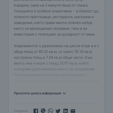
Каварна, само на 3 минути пеша от плажа.
Локацията е особено атрактивна – в близост до
яхтеното пристанище, ресторанти, магазини и
заведения, което прави имота отличен избор
както за ваканционно ползване, така и за
инвестиция с потенциал за доходност от наем.
Апартаментът е разположен на шести етаж и е с
обща площ от 85.22 кв.м, от които 78.18 кв.м
застроена площ и 7.04 кв.м общи части. Към
имота има и мазе с площ 18.97 кв.м, което
осигурява допълнително място за съхранение.
Разпределението включва всекидневна с
кухненски кът, две спални, една баня с тоалетна
и една тераса, която допринася за усещането за
простор и комфорт.
Прочетете цялата информация
Жилището се предлага обзаведено, което
позволява да бъде използвано веднага – както
Сподели: