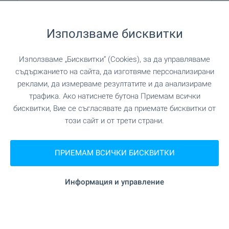
"Технически колеж" на 959 м. (12 мин.)
Колеж
Използваме бисквитки
ЛЕЧЕБНИ ЗАВЕДЕНИЯ
Използваме „Бисквитки“ (Cookies), за да управляваме
съдържанието на сайта, да изготвяме персонализирани
реклами, да измерваме резултатите и да анализираме
"МБАЛ ”Д-р Христо Стамболски”" на
Болница
трафика. Ако натиснете бутона Приемам всички
569 м. (7 мин.)
бисквитки, Вие се съгласявате да приемате бисквитки от
този сайт и от трети страни.
"СБНАЛ "Свeти Лазар"" на 814 м. (10
Болница
мин.)
ПРИЕМАМ ВСИЧКИ БИСКВИТКИ
"Здравна служба" на 5.8
Медицински център
км.
Информация и управление
ПАЗАРУВАНЕ