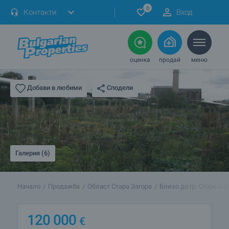
0
Контакти
Вход
оценка
продай
меню
Сподели
Добави в любими
Галерия (6)
Начало
Продажба
Област Стара Загора
Близо до гр. Стара За
120 000
€