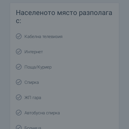
Населеното място разполага
с:
Кабелна телевизия
Интернет
Поща/Куриер
Спирка
ЖП гара
Автобусна спирка
Болница