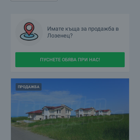
Има ли имоти с намалени цени в Лозенец?
Какви луксозни имоти се предлагат в Лозенец?
Имате
къща
за продажба в
Лозенец?
Какви къщи се предлагат в Лозенец?
ПУСНЕТЕ ОБЯВА ПРИ НАС!
ПРОДАЖБА