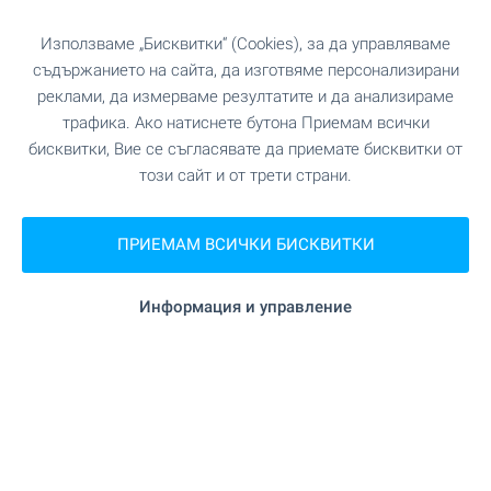
Използваме „Бисквитки“ (Cookies), за да управляваме
съдържанието на сайта, да изготвяме персонализирани
реклами, да измерваме резултатите и да анализираме
трафика. Ако натиснете бутона Приемам всички
Абонирайте се за нашите
бюлетини
!
бисквитки, Вие се съгласявате да приемате бисквитки от
този сайт и от трети страни.
ПРИЕМАМ ВСИЧКИ БИСКВИТКИ
Следвайте ни
Информация и управление