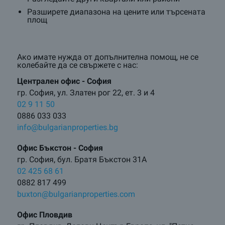
Разширете диапазона на цените или търсената
площ
Ако имате нужда от допълнителна помощ, не се
колебайте да се свържете с нас:
Централен oфис - София
гр. София, ул. Златен рог 22, ет. 3 и 4
02 9 11 50
0886 033 033
info@bulgarianproperties.bg
Офис Бъкстон - София
гр. София, бул. Братя Бъкстон 31А
02 425 68 61
0882 817 499
buxton@bulgarianproperties.com
Офис Пловдив