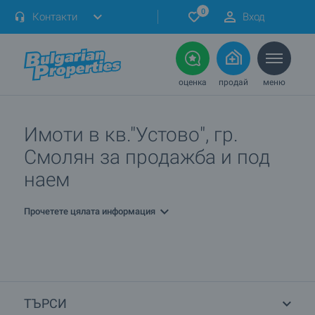
0
Контакти
Вход
оценка
продай
меню
Имоти в кв."Устово", гр.
Смолян за продажба и под
наем
Прочетете цялата информация
ТЪРСИ