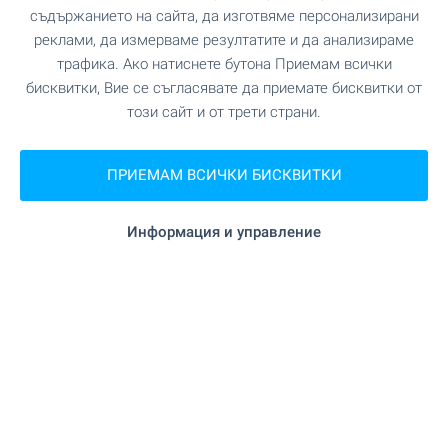
съдържанието на сайта, да изготвяме персонализирани
Офис Банско
реклами, да измерваме резултатите и да анализираме
гр. Банско, ул. Никола Вапцаров 7, партер
трафика. Ако натиснете бутона Приемам всички
0882 817 461
бисквитки, Вие се съгласявате да приемате бисквитки от
bansko@bulgarianproperties.com
този сайт и от трети страни.
Офис Дупница
гр. Дупница, ул. Княз Борис I, №1, ет. 1
ПРИЕМАМ ВСИЧКИ БИСКВИТКИ
0882 817 449
dupnitsa@bulgarianproperties.com
Информация и управление
Офис Шумен
гр. Шумен, пл. Освобождение 12, ет. 3, офис 5
0882 817 445
shumen@bulgarianproperties.com
Офис Пампорово
гр. Смолян, ул. Бузлуджа 11, офис 7, ет. 1
0882 817 483
pamporovo@bulgarianproperties.com