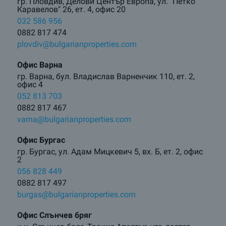
гр. Пловдив, Делови Център Европа, ул. "Петко
Каравелов" 26, ет. 4, офис 20
032 586 956
0882 817 474
plovdiv@bulgarianproperties.com
Офис Варна
гр. Варна, бул. Владислав Варненчик 110, ет. 2,
офис 4
052 813 703
0882 817 467
varna@bulgarianproperties.com
Офис Бургас
гр. Бургас, ул. Адам Мицкевич 5, вх. Б, ет. 2, офис
2
056 828 449
0882 817 497
burgas@bulgarianproperties.com
Офис Слънчев бряг