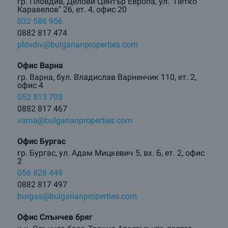
гр. Пловдив, Делови Център Европа, ул. "Петко
Каравелов" 26, ет. 4, офис 20
032 586 956
0882 817 474
plovdiv@bulgarianproperties.com
Офис Варна
гр. Варна, бул. Владислав Варненчик 110, ет. 2,
офис 4
052 813 703
0882 817 467
varna@bulgarianproperties.com
Офис Бургас
гр. Бургас, ул. Адам Мицкевич 5, вх. Б, ет. 2, офис
2
056 828 449
0882 817 497
burgas@bulgarianproperties.com
Офис Слънчев бряг