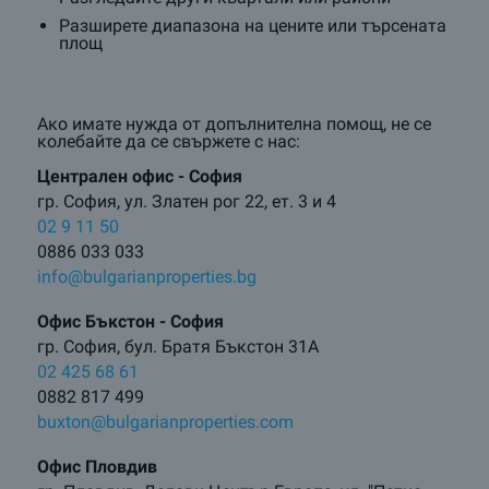
Разширете диапазона на цените или търсената
площ
Ако имате нужда от допълнителна помощ, не се
колебайте да се свържете с нас:
Централен oфис - София
гр. София, ул. Златен рог 22, ет. 3 и 4
02 9 11 50
0886 033 033
info@bulgarianproperties.bg
Офис Бъкстон - София
гр. София, бул. Братя Бъкстон 31А
02 425 68 61
0882 817 499
buxton@bulgarianproperties.com
Офис Пловдив