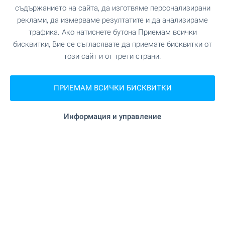
съдържанието на сайта, да изготвяме персонализирани
Офис Банско
реклами, да измерваме резултатите и да анализираме
гр. Банско, ул. Никола Вапцаров 7, партер
трафика. Ако натиснете бутона Приемам всички
0882 817 461
бисквитки, Вие се съгласявате да приемате бисквитки от
bansko@bulgarianproperties.com
този сайт и от трети страни.
Офис Дупница
гр. Дупница, ул. Княз Борис I, №1, ет. 1
ПРИЕМАМ ВСИЧКИ БИСКВИТКИ
0882 817 449
dupnitsa@bulgarianproperties.com
Информация и управление
Офис Шумен
гр. Шумен, пл. Освобождение 12, ет. 3, офис 5
0882 817 445
shumen@bulgarianproperties.com
Офис Пампорово
гр. Смолян, ул. Бузлуджа 11, офис 7, ет. 1
0882 817 483
pamporovo@bulgarianproperties.com