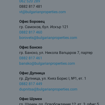
062 520 289
0882 817 481
vt@bulgarianproperties.com
Офис Боровец
гр. Самоков, бул. Искър 121
0882 817 460
borovets@bulgarianproperties.com
Офис Банско
гр. Банско, ул. Никола Вапцаров 7, партер
0882 817 461
bansko@bulgarianproperties.com
Офис Дупница
гр. Дупница, ул. Княз Борис I, №1, ет. 1
0882 817 449
dupnitsa@bulgarianproperties.com
Офис Шумен
гр. Шумен, пл. Освобождение 12, ет. 3, офис 5