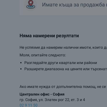
Имате
къща
за продажба
Няма намерени резултати
Не успяхме да намерим налични имоти, които да
Моля, опитайте следното:
Разгледайте други квартали или райони
Разширете диапазона на цените или търсена
Ако имате нужда от допълнителна помощ, не се 
Централен oфис - София
гр. София, ул. Златен рог 22, ет. 3 и 4
02 9 11 50