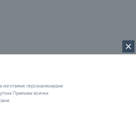
да изготвяме персонализирани
 бутона Приемам всички
рани.
йте ни