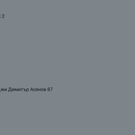
с 2
аджи Димитър Асенов 87