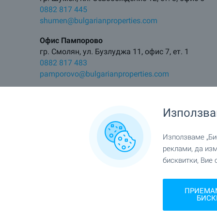
0882 817 445
shumen@bulgarianproperties.com
Офис Пампорово
гр. Смолян, ул. Бузлуджа 11, офис 7, ет. 1
0882 817 483
pamporovo@bulgarianproperties.com
Офис Елхово
гр. Елхово, ул. Цар Калоян 11
Използва
0882 817 495
elhovo@bulgarianproperties.com
Използваме „Бис
реклами, да из
бисквитки, Вие 
ПРИЕМА
БИСК
Абонирайте се за нашите
бюлетини
!