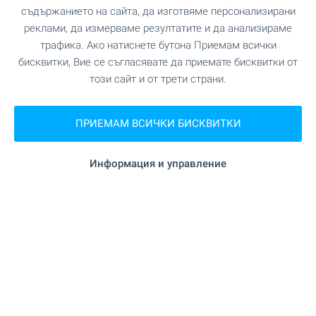
съдържанието на сайта, да изготвяме персонализирани
Офис Банско
реклами, да измерваме резултатите и да анализираме
гр. Банско, ул. Никола Вапцаров 7, партер
трафика. Ако натиснете бутона Приемам всички
0882 817 461
бисквитки, Вие се съгласявате да приемате бисквитки от
bansko@bulgarianproperties.com
този сайт и от трети страни.
Офис Дупница
гр. Дупница, ул. Княз Борис I, №1, ет. 1
ПРИЕМАМ ВСИЧКИ БИСКВИТКИ
0882 817 449
dupnitsa@bulgarianproperties.com
Информация и управление
Офис Шумен
гр. Шумен, пл. Освобождение 12, ет. 3, офис 5
0882 817 445
shumen@bulgarianproperties.com
Офис Пампорово
гр. Смолян, ул. Бузлуджа 11, офис 7, ет. 1
0882 817 483
pamporovo@bulgarianproperties.com