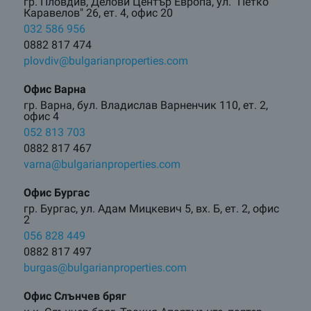
гр. Пловдив, Делови Център Европа, ул. "Петко
Каравелов" 26, ет. 4, офис 20
032 586 956
0882 817 474
plovdiv@bulgarianproperties.com
Офис Варна
гр. Варна, бул. Владислав Варненчик 110, ет. 2,
офис 4
052 813 703
0882 817 467
varna@bulgarianproperties.com
Офис Бургас
гр. Бургас, ул. Адам Мицкевич 5, вх. Б, ет. 2, офис
2
056 828 449
0882 817 497
burgas@bulgarianproperties.com
Офис Слънчев бряг