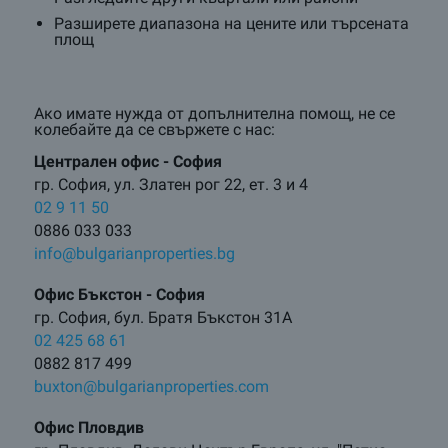
Разширете диапазона на цените или търсената
площ
Ако имате нужда от допълнителна помощ, не се
колебайте да се свържете с нас:
Централен oфис - София
гр. София, ул. Златен рог 22, ет. 3 и 4
02 9 11 50
0886 033 033
info@bulgarianproperties.bg
Офис Бъкстон - София
гр. София, бул. Братя Бъкстон 31А
02 425 68 61
0882 817 499
buxton@bulgarianproperties.com
Офис Пловдив