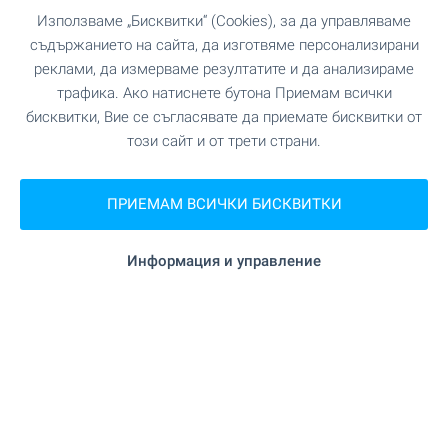
гр. Самоков, бул. Искър 121
Използваме „Бисквитки“ (Cookies), за да управляваме
0882 817 460
съдържанието на сайта, да изготвяме персонализирани
borovets@bulgarianproperties.com
реклами, да измерваме резултатите и да анализираме
трафика. Ако натиснете бутона Приемам всички
Офис Банско
бисквитки, Вие се съгласявате да приемате бисквитки от
гр. Банско, ул. Никола Вапцаров 7, партер
този сайт и от трети страни.
0882 817 461
bansko@bulgarianproperties.com
ПРИЕМАМ ВСИЧКИ БИСКВИТКИ
Офис Дупница
гр. Дупница, ул. Княз Борис I, №1, ет. 1
0882 817 449
Информация и управление
dupnitsa@bulgarianproperties.com
Офис Шумен
гр. Шумен, пл. Освобождение 12, ет. 3, офис 5
0882 817 445
shumen@bulgarianproperties.com
Офис Пампорово