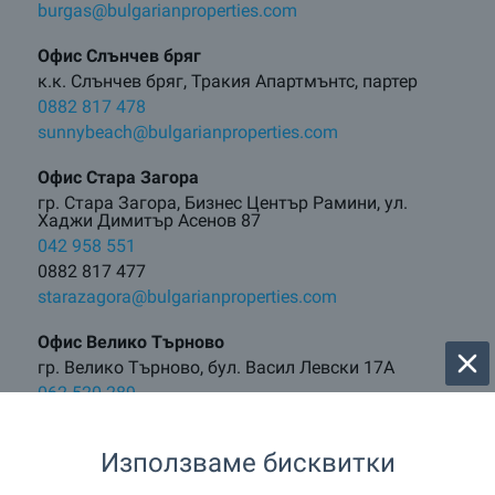
burgas@bulgarianproperties.com
Офис Слънчев бряг
к.к. Слънчев бряг, Тракия Апартмънтс, партер
0882 817 478
sunnybeach@bulgarianproperties.com
Офис Стара Загора
гр. Стара Загора, Бизнес Център Рамини, ул.
Хаджи Димитър Асенов 87
042 958 551
0882 817 477
starazagora@bulgarianproperties.com
Офис Велико Търново
гр. Велико Търново, бул. Васил Левски 17А
062 520 289
0882 817 481
vt@bulgarianproperties.com
Използваме бисквитки
Офис Боровец