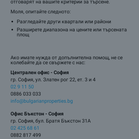
отговарят на вашите критерии за търсене.
Моля, опитайте следното:
Разгледайте други квартали или райони
Разширете диапазона на цените или търсената
площ
Ако имате нужда от допълнителна помощ, не се
колебайте да се свържете с нас:
Централен oфис - София
гр. София, ул. Златен рог 22, ет. 3 и 4
02 9 11 50
0886 033 033
info@bulgarianproperties.bg
Офис Бъкстон - София
гр. София, бул. Братя Бъкстон 31А
02 425 68 61
0882 817 499