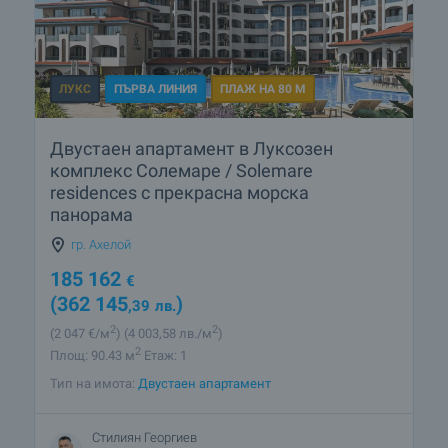
ЛУКС
ПЪРВА ЛИНИЯ
ПЛАЖ НА 80 М
Двустаен апартамент в Луксозен
комплекс Солемаре / Solemare
residences с прекрасна морска
панорама
гр. Ахелой
185 162
€
(362 145
)
,39
лв.
2
2
(2 047
€/м
)
(4 003
,58
лв./м
)
2
Площ: 90.43 м
Етаж: 1
Тип на имота:
Двустаен апартамент
Стилиян Георгиев