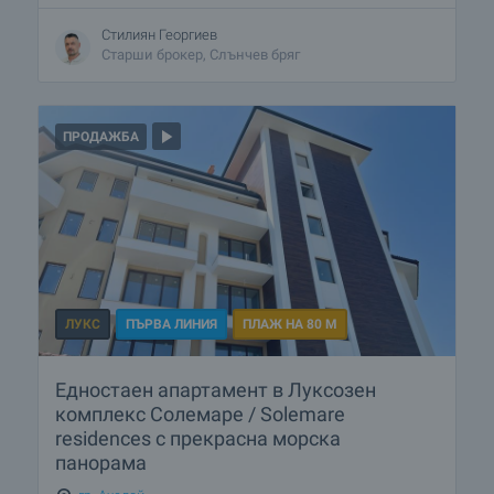
Стилиян Георгиев
Старши брокер, Слънчев бряг
ПРОДАЖБА
ЛУКС
ПЪРВА ЛИНИЯ
ПЛАЖ НА 80 М
Едностаен апартамент в Луксозен
комплекс Солемаре / Solemare
residences с прекрасна морска
панорама