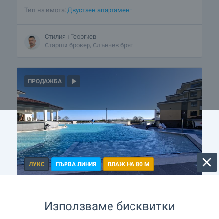
Тип на имота:
Двустаен апартамент
Стилиян Георгиев
Старши брокер, Слънчев бряг
ПРОДАЖБА
ЛУКС
ПЪРВА ЛИНИЯ
ПЛАЖ НА 80 М
Двустаен апартамент в Луксозен
комплекс Солемаре / Solemare
Използваме бисквитки
residences с прекрасна морска