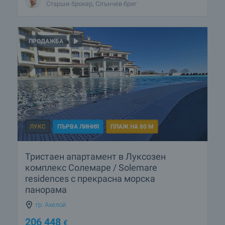
Старши брокер, Слънчев бряг
ПРОДАЖБА
ЛУКС
ПЪРВА ЛИНИЯ
ПЛАЖ НА 80 М
Тристаен апартамент в Луксозен
комплекс Солемаре / Solemare
residences с прекрасна морска
панорама
гр. Ахелой
206 448
€