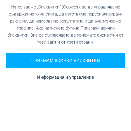
панорама
Използваме „Бисквитки“ (Cookies), за да управляваме
гр. Ахелой
съдържанието на сайта, да изготвяме персонализирани
реклами, да измерваме резултатите и да анализираме
117 120
€
трафика. Ако натиснете бутона Приемам всички
(229 066
)
,81
лв.
бисквитки, Вие се съгласявате да приемате бисквитки от
2
2
(1 638
€/м
)
(3 203
,65
лв./м
)
този сайт и от трети страни.
2
Площ: 71.50 м
Етаж: 1
Тип на имота:
Двустаен апартамент
ПРИЕМАМ ВСИЧКИ БИСКВИТКИ
Стилиян Георгиев
Старши брокер, Слънчев бряг
Информация и управление