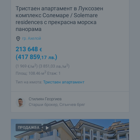
Тристаен апартамент в Луксозен
комплекс Солемаре / Solemare
residences с прекрасна морска
панорама
гр. Ахелой
213 648
€
(417 859
)
,17
лв.
2
2
(1 969
€/м
)
(3 851
,03
лв./м
)
2
Площ: 108.46 м
Етаж: 1
Тип на имота:
Тристаен апартамент
Стилиян Георгиев
Старши брокер, Слънчев бряг
ПРОДАЖБА