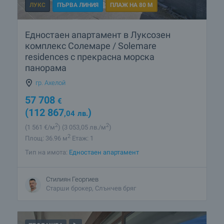
ЛУКС
ПЪРВА ЛИНИЯ
ПЛАЖ НА 80 М
Едностаен апартамент в Луксозен
комплекс Солемаре / Solemare
residences с прекрасна морска
панорама
гр. Ахелой
57 708
€
(112 867
)
,04
лв.
2
2
(1 561
€/м
)
(3 053
,05
лв./м
)
2
Площ: 36.96 м
Етаж: 1
Тип на имота:
Едностаен апартамент
Стилиян Георгиев
Старши брокер, Слънчев бряг