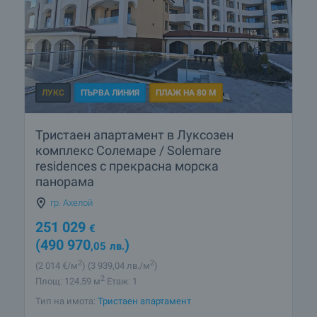
ЛУКС
ПЪРВА ЛИНИЯ
ПЛАЖ НА 80 М
Тристаен апартамент в Луксозен
комплекс Солемаре / Solemare
residences с прекрасна морска
панорама
гр. Ахелой
251 029
€
(490 970
)
,05
лв.
2
2
(2 014
€/м
)
(3 939
,04
лв./м
)
2
Площ: 124.59 м
Етаж: 1
Тип на имота:
Тристаен апартамент