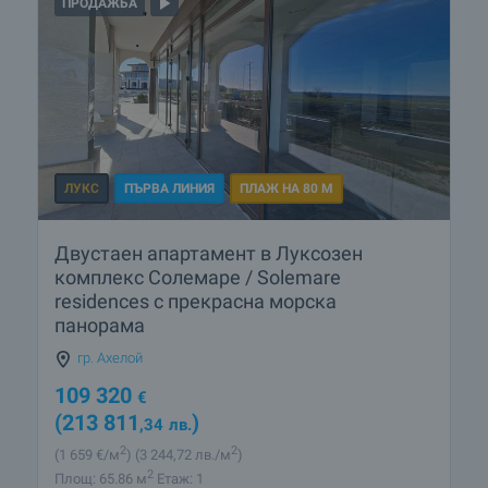
ПРОДАЖБА
ЛУКС
ПЪРВА ЛИНИЯ
ПЛАЖ НА 80 М
Двустаен апартамент в Луксозен
комплекс Солемаре / Solemare
residences с прекрасна морска
панорама
гр. Ахелой
109 320
€
(213 811
)
,34
лв.
2
2
(1 659
€/м
)
(3 244
,72
лв./м
)
2
Площ: 65.86 м
Етаж: 1