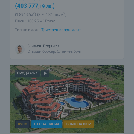
(403 777
)
,19
лв.
2
2
(1 894
€/м
)
(3 704
,34
лв./м
)
2
Площ: 108.95 м
Етаж: 1
Тип на имота:
Тристаен апартамент
Стилиян Георгиев
Старши брокер, Слънчев бряг
ПРОДАЖБА
ЛУКС
ПЪРВА ЛИНИЯ
ПЛАЖ НА 80 М