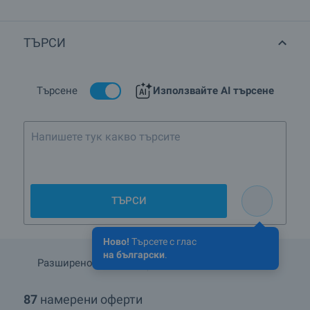
ТЪРСИ
Търсене
Използвайте AI търсене
Къща с дв
ТЪРСИ
Ново!
Търсете с глас
на български
.
Разширено търсене
Запази търсенето
87
намерени оферти