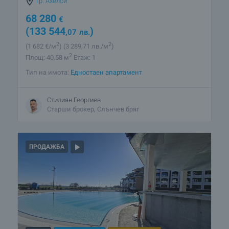
гр. Ахелой
68 280
€
(133 544
)
,07
лв.
2
2
(1 682
€/м
)
(3 289
,71
лв./м
)
2
Площ: 40.58 м
Етаж: 1
Тип на имота:
Едностаен апартамент
Стилиян Георгиев
Старши брокер, Слънчев бряг
ПРОДАЖБА