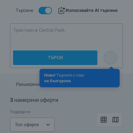
Търсене
Използвайте AI търсене
Тристаен в Central Park, София до 5
ТЪРСИ
Ново!
Търсете с глас
на български
.
Разширено търсене
Запази търсенето
3
намерени оферти
Подреди по
Топ оферти