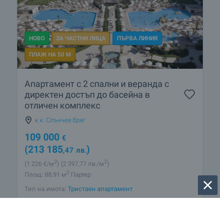
НОВО
ЗА ЧАСТНИ ЛИЦА
ПЪРВА ЛИНИЯ
ПЛАЖ НА 50 М
Апартамент с 2 спални и веранда с
директен достъп до басейна в
отличен комплекс
к.к. Слънчев бряг
109 000
€
(213 185
)
,47
лв.
2
2
(1 226
€/м
)
(2 397
,77
лв./м
)
2
Площ: 88.91 м
Партер
Тип на имота:
Тристаен апартамент
Стилиян Георгиев