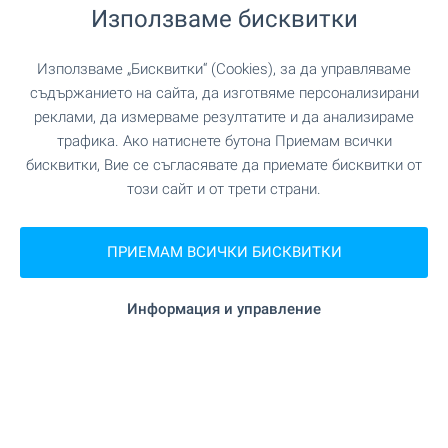
Старши брокер, Слънчев бряг
Използваме бисквитки
Използваме „Бисквитки“ (Cookies), за да управляваме
ПРОДАЖБА
съдържанието на сайта, да изготвяме персонализирани
реклами, да измерваме резултатите и да анализираме
трафика. Ако натиснете бутона Приемам всички
бисквитки, Вие се съгласявате да приемате бисквитки от
този сайт и от трети страни.
ПРИЕМАМ ВСИЧКИ БИСКВИТКИ
ПЪРВА ЛИНИЯ
ПЛАЖ НА 50 М
Информация и управление
Двустаен апартамент с гледка към
морето в Маджестик Хотел &
Резидънс
к.к. Слънчев бряг
100 800
€
(197 147
)
,66
лв.