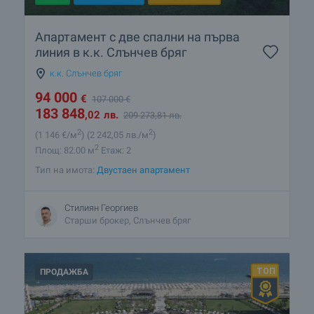
Апартамент с две спални на първа
линия в к.к. Слънчев бряг
к.к. Слънчев бряг
94 000
€
107 000
€
183 848
,02
лв.
209 273
,81
лв.
2
2
(1 146
€/м
)
(2 242
,05
лв./м
)
2
Площ: 82.00 м
Етаж: 2
Тип на имота:
Двустаен апартамент
Стилиян Георгиев
Старши брокер, Слънчев бряг
ПРОДАЖБА