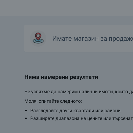
Надяваме се, че нашите оферти за наем и продажба на маг
Имате
магазин
за продаж
Няма намерени резултати
Не успяхме да намерим налични имоти, които да
Моля, опитайте следното:
Разгледайте други квартали или райони
Разширете диапазона на цените или търсена