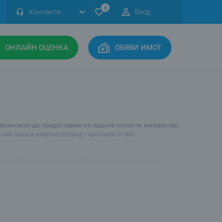
0
Контакти
Вход
ОНЛАЙН ОЦЕНКА
ОБЯВИ ИМОТ
ко възможно да предоставим на нашите клиенти множество
вас зона и квартал според търсените от вас
обна информация и снимки. В линковете по-надолу ще
а. Също така можете да попитате за съвет относно това
анспорт и удобства и да получите допълнителна