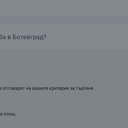
азини в Ботевград ще отговорят на вашите нужди. Ако имате въпроси, мо
ба в Ботевград?
 отговарят на вашите критерии за търсене.
та площ