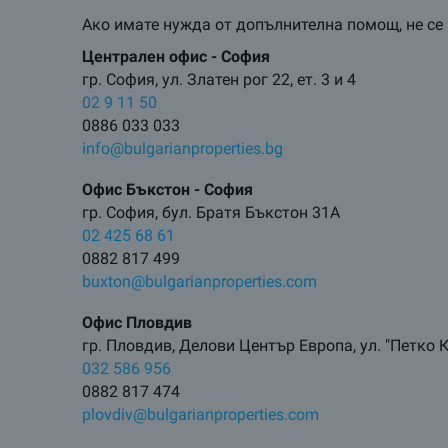
Ако имате нужда от допълнителна помощ, не се 
Централен oфис - София
гр. София, ул. Златен рог 22, ет. 3 и 4
02 9 11 50
0886 033 033
info@bulgarianproperties.bg
Офис Бъкстон - София
гр. София, бул. Братя Бъкстон 31А
02 425 68 61
0882 817 499
buxton@bulgarianproperties.com
Офис Пловдив
гр. Пловдив, Делови Център Европа, ул. "Петко К
032 586 956
0882 817 474
plovdiv@bulgarianproperties.com