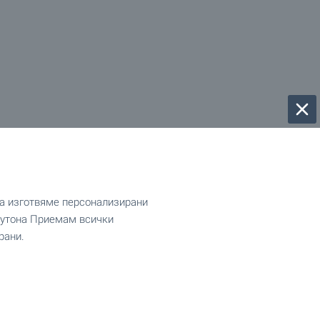
да изготвяме персонализирани
 бутона Приемам всички
рани.