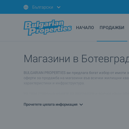
Български
НАЧАЛО
ПРОДАЖБИ
Магазини в Ботевград
BULGARIAN PROPERTIES ви предлага богат избор от имоти 
оферти за продажба на магазини във всички жилищни кварт
характеристики и инфраструктура.
На тази страница можете да разгледате и всички наши офе
получите подробна информация и за всички други видове и
Прочетете цялата информация
Ако искате да получите повече информация, моля обърнете
дали имотът и неговото местоположение са подходящи за 
информация, ако решите да отдавате имота под наем или д