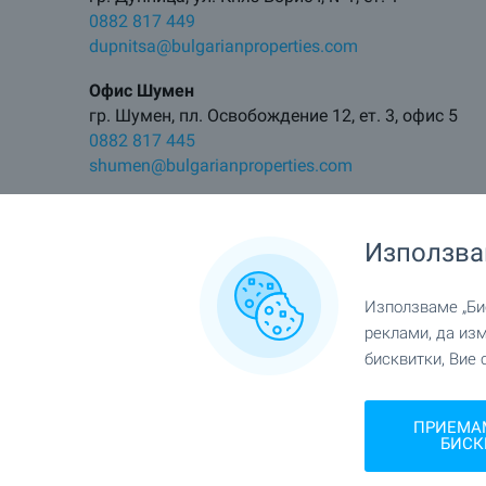
0882 817 449
dupnitsa@bulgarianproperties.com
Офис Шумен
гр. Шумен, пл. Освобождение 12, ет. 3, офис 5
0882 817 445
shumen@bulgarianproperties.com
Офис Пампорово
гр. Смолян, ул. Бузлуджа 11, офис 7, ет. 1
Използва
0882 817 483
pamporovo@bulgarianproperties.com
Използваме „Бис
Офис Елхово
реклами, да из
гр. Елхово, ул. Цар Калоян 11
бисквитки, Вие 
0882 817 495
elhovo@bulgarianproperties.com
ПРИЕМА
БИСК