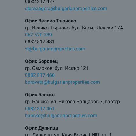
0882 817 477
starazagora@bulgarianproperties.com
Офис Велико Търново
гр. Велико Търново, бул. Васил Левски 17А
062 520 289
0882 817 481
vt@bulgarianproperties.com
Офис Боровец
гр. Самоков, бул. Искър 121
0882 817 460
borovets@bulgarianproperties.com
Офис Банско
гр. Банско, ул. Никола Вапцаров 7, партер
0882 817 461
bansko@bulgarianproperties.com
Офис Дупница
гр. Дупница, ул. Княз Борис I, №1, ет. 1