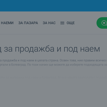
НАЕМИ
ЗА ПАЗАРА
ЗА НАС
ОЩЕ
 за продажба и под наем
за продажба и под наем в цялата страна. Освен това, ние правим всич
али в Ботевград. По този начин ще можете да изберете подходящата за 
рти за магазини под наем в Ботевград. Всяка оферта разполага с подр
моти, които предлагаме в града.
 се към вашия брокер, чийто контакти се намират под снимките на имот
вашите индивидуални нужди, търсения жизнен стандарт, достъпа до тр
а го препродадете на изгодна цена.