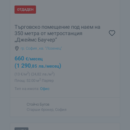
ОТДАДЕН
Търговско помещение под наем на
350 метра от метростанция
„Джеймс Баучeр“
гр. София
,
кв. "Лозенец"
660
€
/месец
(1 290
)
,85
лв.
/месец
2
2
(13
€/м
)
(24
,82
лв./м
)
2
Площ: 52.00 м
Партер
Тип на имота:
Офис
Стойчо Бугов
Старши брокер, София