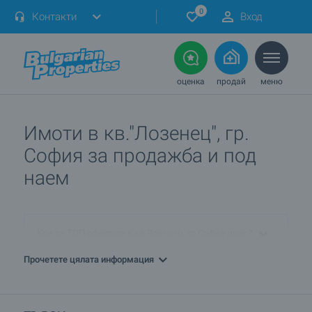
0
Контакти
Вход
оценка
продай
меню
Имоти в кв."Лозенец", гр.
София за продажба и под
наем
Кои са ТОП офертите в кв.Лозенец, гр.София днес?
Прочетете цялата информация
ПРОДАВАМ имот в кв.Лозенец, гр.София. Как мога да го
обявя при вас?
Кои са най-предпочитаните комплекси ново