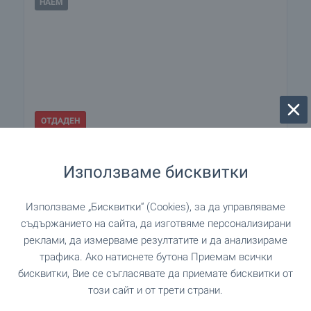
НАЕМ
ОТДАДЕН
Търговско помещение под наем на
Използваме бисквитки
възлов булевард в столицата
гр. София
,
кв. "Лозенец"
Използваме „Бисквитки“ (Cookies), за да управляваме
890
€
/месец
съдържанието на сайта, да изготвяме персонализирани
(1 740
)
реклами, да измерваме резултатите и да анализираме
,69
лв.
/месец
трафика. Ако натиснете бутона Приемам всички
2
2
(9
,18
€/м
)
(17
,95
лв./м
)
бисквитки, Вие се съгласявате да приемате бисквитки от
2
Площ: 97.00 м
Партер
този сайт и от трети страни.
Тип на имота:
Магазин