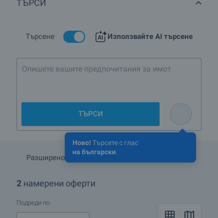
ТЪРСИ
строителство в кв.Лозенец, гр.София?
Има ли имоти с намалени цени в кв.Лозенец,
гр.София?
Търсене
Използвайте AI търсене
Какви луксозни имоти се предлагат в кв.Лозенец,
гр.София?
Опишете вашите пр
ТЪРСИ
Ново!
Търсете с глас
на български
.
Разширено търсене
Запази търсенето
2
намерени оферти
Подреди по