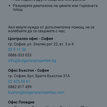
Разширете диапазона на цените или търсената
площ
Ако имате нужда от допълнителна помощ, не се
колебайте да се свържете с нас:
Централен oфис - София
гр. София, ул. Златен рог 22, ет. 3 и 4
02 9 11 50
0886 033 033
info@bulgarianproperties.bg
Офис Бъкстон - София
гр. София, бул. Братя Бъкстон 31А
02 425 68 61
0882 817 499
buxton@bulgarianproperties.com
Офис Пловдив