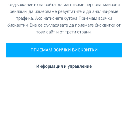
съдържанието на сайта, да изготвяме персонализирани
Офис Банско
реклами, да измерваме резултатите и да анализираме
гр. Банско, ул. Никола Вапцаров 7, партер
трафика. Ако натиснете бутона Приемам всички
0882 817 461
бисквитки, Вие се съгласявате да приемате бисквитки от
bansko@bulgarianproperties.com
този сайт и от трети страни.
Офис Дупница
гр. Дупница, ул. Княз Борис I, №1, ет. 1
ПРИЕМАМ ВСИЧКИ БИСКВИТКИ
0882 817 449
dupnitsa@bulgarianproperties.com
Информация и управление
Офис Шумен
гр. Шумен, пл. Освобождение 12, ет. 3, офис 5
0882 817 445
shumen@bulgarianproperties.com
Офис Пампорово
гр. Смолян, ул. Бузлуджа 11, офис 7, ет. 1
0882 817 483
pamporovo@bulgarianproperties.com