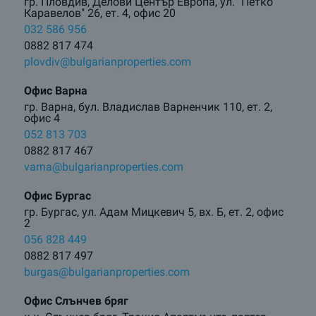
гр. Пловдив, Делови Център Европа, ул. "Петко
Каравелов" 26, ет. 4, офис 20
032 586 956
0882 817 474
plovdiv@bulgarianproperties.com
Офис Варна
гр. Варна, бул. Владислав Варненчик 110, ет. 2,
офис 4
052 813 703
0882 817 467
varna@bulgarianproperties.com
Офис Бургас
гр. Бургас, ул. Адам Мицкевич 5, вх. Б, ет. 2, офис
2
056 828 449
0882 817 497
burgas@bulgarianproperties.com
Офис Слънчев бряг