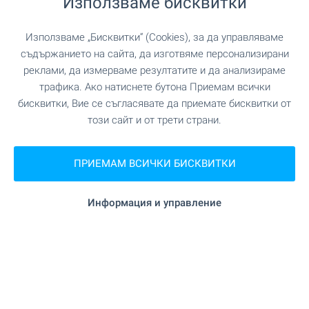
Използваме бисквитки
(391 166
)
лв.
2
2
(69
€/м
)
(135
,49
лв./м
)
Използваме „Бисквитки“ (Cookies), за да управляваме
2
Площ: 2 887.00 м
съдържанието на сайта, да изготвяме персонализирани
Тип на имота:
Земеделска земя
реклами, да измерваме резултатите и да анализираме
трафика. Ако натиснете бутона Приемам всички
бисквитки, Вие се съгласявате да приемате бисквитки от
Павел Раванов
Старши брокер, Бургас
този сайт и от трети страни.
ПРИЕМАМ ВСИЧКИ БИСКВИТКИ
ПРОДАЖБА
Информация и управление
ПЛАЖ НА 6 КМ