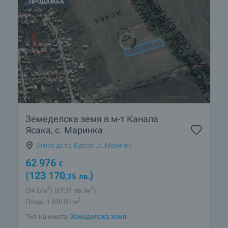
ПРОДАЖБА
Земеделска земя в м-т Канала
Ясака, с. Маринка
Близо до гр. Бургас
,
с. Маринка
62 976
€
(123 170
)
,35
лв.
2
2
(34
€/м
)
(67
,31
лв./м
)
2
Площ: 1 830.00 м
Тип на имота:
Земеделска земя