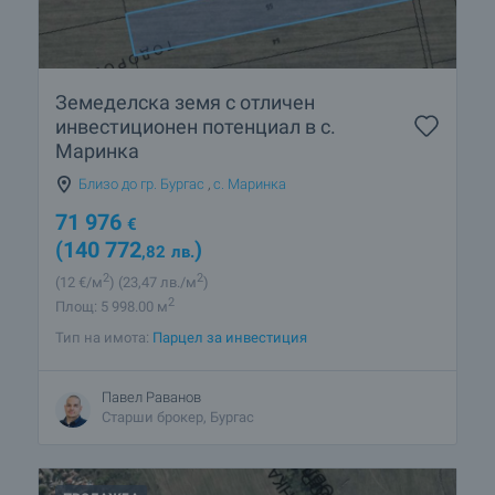
Земеделска земя с отличен
инвестиционен потенциал в с.
Маринка
Близо до гр. Бургас
,
с. Маринка
71 976
€
(140 772
)
,82
лв.
2
2
(12
€/м
)
(23
,47
лв./м
)
2
Площ: 5 998.00 м
Тип на имота:
Парцел за инвестиция
Павел Раванов
Старши брокер, Бургас