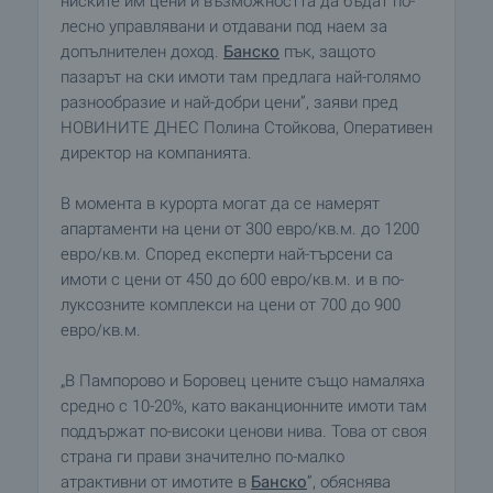
ниските им цени и възможността да бъдат по-
лесно управлявани и отдавани под наем за
допълнителен доход.
Банско
пък, защото
пазарът на ски имоти там предлага най-голямо
разнообразие и най-добри цени”, заяви пред
НОВИНИТЕ ДНЕС Полина Стойкова, Оперативен
директор на компанията.
В момента в курорта могат да се намерят
апартаменти на цени от 300 евро/кв.м. до 1200
евро/кв.м. Според експерти най-търсени са
имоти с цени от 450 до 600 евро/кв.м. и в по-
луксозните комплекси на цени от 700 до 900
евро/кв.м.
„В Пампорово и Боровец цените също намаляха
средно с 10-20%, като ваканционните имоти там
поддържат по-високи ценови нива. Това от своя
страна ги прави значително по-малко
атрактивни от имотите в
Банско
”, обяснява