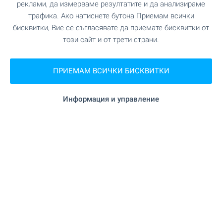
своето жилище сега!
реклами, да измерваме резултатите и да анализираме
трафика. Ако натиснете бутона Приемам всички
бисквитки, Вие се съгласявате да приемате бисквитки от
ВИЖТЕ ОЩЕ
този сайт и от трети страни.
ПРИЕМАМ ВСИЧКИ БИСКВИТКИ
Информация и управление
Селските къщи са хит и