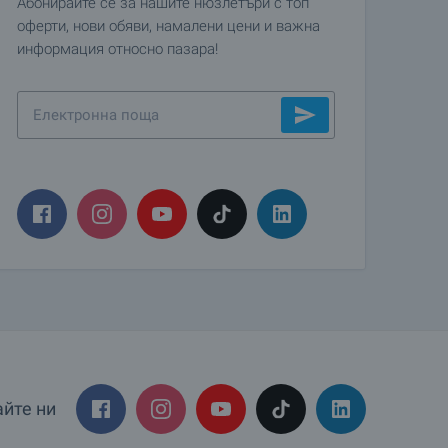
Абонирайте се за нашите нюзлетъри с топ
оферти, нови обяви, намалени цени и важна
информация относно пазара!
йте ни