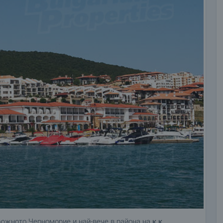
а южното Черноморие и най-вече в района на
к.к.