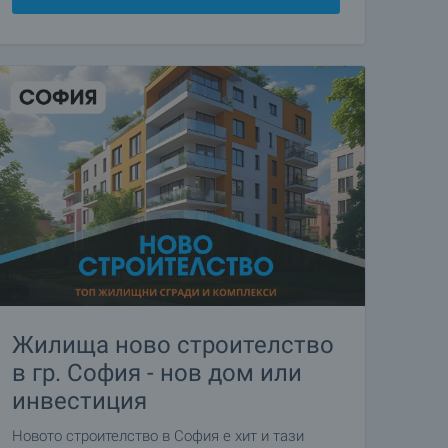
Жилища ново строителство
в гр. София - нов дом или
инвестиция
Новото строителство в София е хит и тази