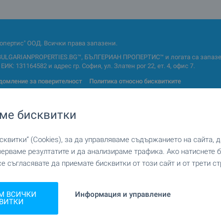
опертис" ООД. Всички права запазени.
BULGARIANPROPERTIES.BG™, БЪЛГЕРИАН ПРОПЕРТИС™ и логата са запазен
ИК: 131164582 и адрес гр. София, ул. Златен рог 22, ет. 4, офис 7.
домление за поверителност
Политика относно бисквитките
ме бисквитки
квитки“ (Cookies), за да управляваме съдържанието на сайта, 
мерваме резултатите и да анализираме трафика. Ако натиснете
и апартаменти
Двустайни апартаменти
се съгласявате да приемате бисквитки от този сайт и от трети ст
ни апартаменти
Мезонети
а
Къщи
М ВСИЧКИ
Информация и управление
щи
Резиденции
ВИТКИ
Земи
и парцели
Парцели за инвестиция