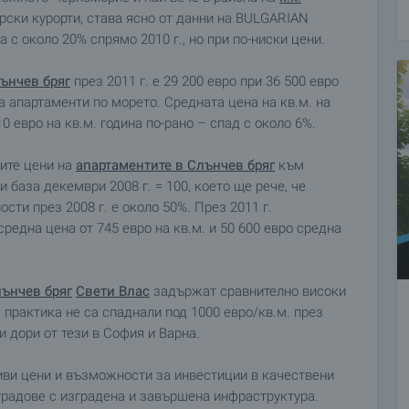
ски курорти, става ясно от данни на BULGARIAN
с около 20% спрямо 2010 г., но при по-ниски цени.
ънчев бряг
през 2011 г. е 29 200 евро при 36 500 евро
а апартаменти по морето. Средната цена на кв.м. на
0 евро на кв.м. година по-рано – спад с около 6%.
ите цени на
апартаментите в Слънчев бряг
към
и база декември 2008 г. = 100, което ще рече, че
сти през 2008 г. е около 50%. През 2011 г.
редна цена от 745 евро на кв.м. и 50 600 евро средна
ънчев бряг
Свети Влас
задържат сравнително високи
а практика не са спаднали под 1000 евро/кв.м. през
и дори от тези в София и Варна.
иви цени и възможности за инвестиции в качествени
 градове с изградена и завършена инфраструктура.