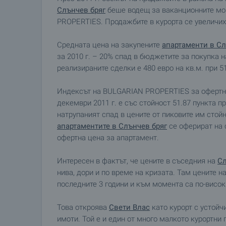
Слънчев бряг
беше водещ за ваканционните мор
PROPERTIES. Продажбите в курорта се увеличиха 
Средната цена на закупените
апартаменти в Сл
за 2010 г. – 20% спад в бюджетите за покупка н
реализираните сделки е 480 евро на кв.м. при 51
Индексът на BULGARIAN PROPERTIES за офертн
декември 2011 г. е със стойност 51.87 пункта пр
натрупаният спад в цените от пиковите им стойно
апартаментите в Слънчев бряг
се оферират на с
офертна цена за апартамент.
Интересен в фактът, че цените в съседния на
Сл
нива, дори и по време на кризата. Там цените н
последните 3 години и към момента са по-висок
Това откроява
Свети Влас
като курорт с устойч
имоти. Той е и един от много малкото курортни