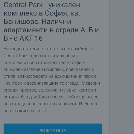
Central Park - уникален
комплекс в София, кв.
Банишора. Налични
апартаменти в сгради А, Б и
В - с АКТ 16
Напредват строителството и продажбите в
Central Park - един от най-мащабните
комплекси ново строителство в София!
Уникален затворен комплекс, пресъздаващ
стила и атмосферата на едноименния парк в
Ню Йорк и заобикалящите го сгради. Модерни
сгради, простор, зеленина и гледки, които ви
оставят без дъх! Един проект, който ще внесе
нов стандарт за качество на живот. Изберете
своето жилище сега!
ВИЖТЕ ОЩЕ