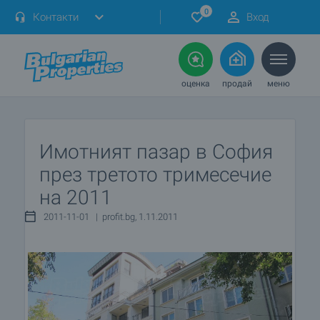
0
Контакти
Вход
оценка
продай
меню
Имотният пазар в София
през третото тримесечие
на 2011
2011-11-01 | profit.bg, 1.11.2011