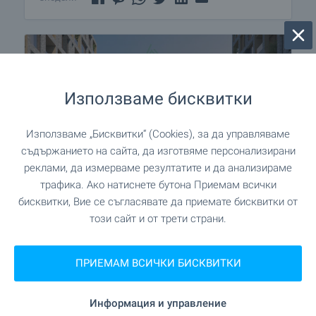
Използваме бисквитки
Използваме „Бисквитки“ (Cookies), за да управляваме
съдържанието на сайта, да изготвяме персонализирани
реклами, да измерваме резултатите и да анализираме
трафика. Ако натиснете бутона Приемам всички
бисквитки, Вие се съгласявате да приемате бисквитки от
този сайт и от трети страни.
AMur Gardens - затворен
комплекс в гр. Костинброд
ПРИЕМАМ ВСИЧКИ БИСКВИТКИ
Идеалният баланс между близост до София и
спокойствието на малкия град! Намирате го на
Информация и управление
ул. Славянска в гр. Костинброд, точно до BILLA