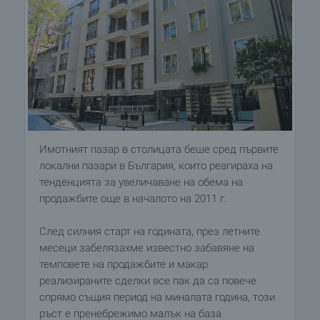
Имотният пазар в столицата беше сред първите
локални пазари в България, които реагираха на
тенденцията за увеличаване на обема на
продажбите още в началото на 2011 г.
След силния старт на годината, през летните
месеци забелязахме известно забавяне на
темповете на продажбите и макар
реализираните сделки все пак да са повече
спрямо същия период на миналата година, този
ръст е пренебрежимо малък на база