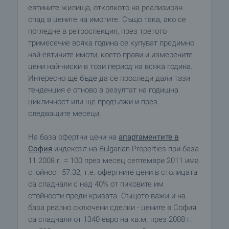
евтините жилища, отколкото на реализиран
спад в цените на имотите. Също така, ако се
погледне в ретроспекция, през третото
тримесечие всяка година се купуват предимно
най-евтините имоти, което прави и измерените
цени най-ниски в този период на всяка година.
Интересно ще бъде да се проследи дали тази
тенденция е отново в резултат на годишна
цикличност или ще продължи и през
следващите месеци.
На база офертни цени на
апартаментите в
София
индексът на Bulgarian Properties при база
11.2008 г. = 100 през месец септември 2011 има
стойност 57.32, т.е. офертните цени в столицата
са спаднали с над 40% от пиковите им
стойности преди кризата. Същото важи и на
база реално сключени сделки - цените в София
са спаднали от 1340 евро на кв.м. през 2008 г.