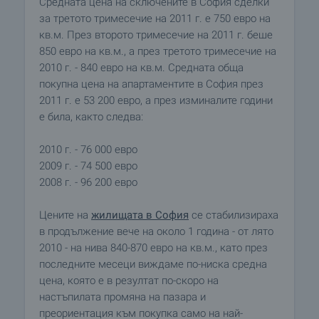
Средната цена на сключените в София сделки
за третото тримесечие на 2011 г. е 750 евро на
кв.м. През второто тримесечие на 2011 г. беше
850 евро на кв.м., а през третото тримесечие на
2010 г. - 840 евро на кв.м. Средната обща
покупна цена на апартаментите в София през
2011 г. е 53 200 евро, а през изминалите години
е била, както следва:
2010 г. - 76 000 евро
2009 г. - 74 500 евро
2008 г. - 96 200 евро
Цените на
жилищата в София
се стабилизираха
в продължение вече на около 1 година - от лято
2010 - на нива 840-870 евро на кв.м., като през
последните месеци виждаме по-ниска средна
цена, която е в резултат по-скоро на
настъпилата промяна на пазара и
преориентация към покупка само на най-