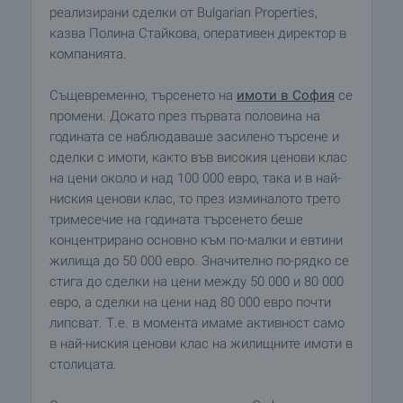
реализирани сделки от Bulgarian Properties,
казва Полина Стайкова, оперативен директор в
компанията.
Същевременно, търсенето на
имоти в София
се
промени. Докато през първата половина на
годината се наблюдаваше засилено търсене и
сделки с имоти, както във високия ценови клас
на цени около и над 100 000 евро, така и в най-
ниския ценови клас, то през изминалото трето
тримесечие на годината търсенето беше
концентрирано основно към по-малки и евтини
жилища до 50 000 евро. Значително по-рядко се
стига до сделки на цени между 50 000 и 80 000
евро, а сделки на цени над 80 000 евро почти
липсват. Т.е. в момента имаме активност само
в най-ниския ценови клас на жилищните имоти в
столицата.