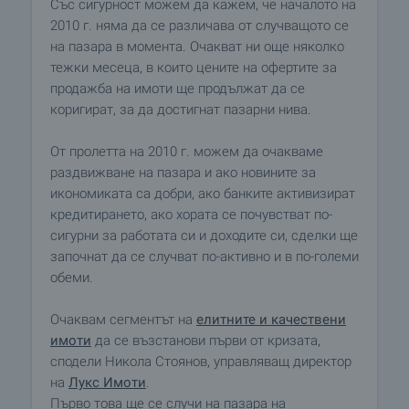
Със сигурност можем да кажем, че началото на
2010 г. няма да се различава от случващото се
на пазара в момента. Очакват ни още няколко
тежки месеца, в които цените на офертите за
продажба на имоти ще продължат да се
коригират, за да достигнат пазарни нива.
От пролетта на 2010 г. можем да очакваме
раздвижване на пазара и ако новините за
икономиката са добри, ако банките активизират
кредитирането, ако хората се почувстват по-
сигурни за работата си и доходите си, сделки ще
започнат да се случват по-активно и в по-големи
обеми.
Очаквам сегментът на
елитните и качествени
имоти
да се възстанови първи от кризата,
сподели Никола Стоянов, управляващ директор
на
Лукс Имоти
.
Първо това ще се случи на пазара на