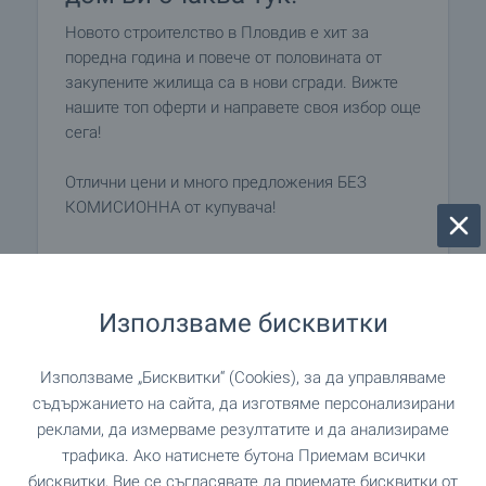
Новото строителство в Пловдив е хит за
поредна година и повече от половината от
закупените жилища са в нови сгради. Вижте
нашите топ оферти и направете своя избор още
сега!
Отлични цени и много предложения БЕЗ
КОМИСИОННА от купувача!
ВИЖТЕ ОЩЕ
Използваме бисквитки
Използваме „Бисквитки“ (Cookies), за да управляваме
съдържанието на сайта, да изготвяме персонализирани
реклами, да измерваме резултатите и да анализираме
трафика. Ако натиснете бутона Приемам всички
бисквитки, Вие се съгласявате да приемате бисквитки от