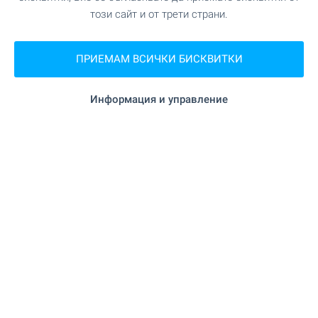
този сайт и от трети страни.
ПРИЕМАМ ВСИЧКИ БИСКВИТКИ
Информация и управление
Central Park - уникален
комплекс в София, кв.
Банишора. Налични
апартаменти в сгради А, Б и
В - с АКТ 16
Напредват строителството и продажбите в
Central Park - един от най-мащабните
комплекси ново строителство в София!
Уникален затворен комплекс, пресъздаващ
стила и атмосферата на едноименния парк в
Ню Йорк и заобикалящите го сгради. Модерни