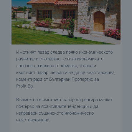
Имотният пазар следва пряко икономическото
развитие и съответно, когато икономиката
започне да излиза от кризата, тогава и
имотният пазар ще започне да се възстановява,
коментираха от Бългериан Пропертис за
Profit.Bg.
Възможно е имотният пазар да реагира малко
по-бързо на позитивните тенденции и да
изпревари същинското икономическо
възстановяване.