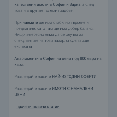
качествени имоти в София
и
Варна
, а след
това и в другите големи градове.
При
наемите
ще има стабилно търсене и
предлагане, като там ще има добър баланс.
Нищо интересно няма да се случва за
спекулантите на този пазар, сподели още
експертът.
Апартаменти в София на цени под 800 евро на
кв.м.
Разгледайте нашите
НАЙ-ИЗГОДНИ ОФЕРТИ
Разгледайте нашите
ИМОТИ С НАМАЛЕНИ
ЦЕНИ
прочети повече статии