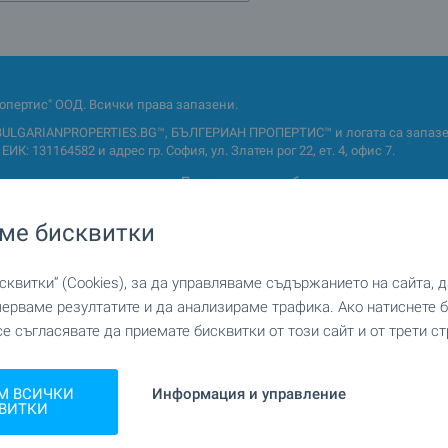
опертис" ООД. Всички права запазени.
BULGARIANPROPERTIES.BG™, БЪЛГЕРИАН ПРОПЕРТИС™ и логата са запазен
ИК: 131164582 и адрес гр. София, ул. Златен рог 22, ет. 4, офис 7.
домление за поверителност
Политика относно бисквитките
ме бисквитки
квитки“ (Cookies), за да управляваме съдържанието на сайта, 
мерваме резултатите и да анализираме трафика. Ако натиснете
се съгласявате да приемате бисквитки от този сайт и от трети ст
и апартаменти
Двустайни апартаменти
ни апартаменти
Мезонети
а
Къщи
М ВСИЧКИ
Информация и управление
ВИТКИ
щи
Резиденции
Земи