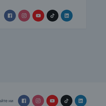
йте ни