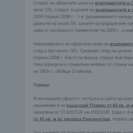
Спадът на офертните цени на
апартаментите в 
било 13%. Спадът в цените на
апартаментите в 
2009 спрямо 2008 г. - т.е. разминаването между
рамките на около 5%. Цените на продадените п
нива от последното тримесечие на 2009 г., а им
Намаляването на офертните нива на
апартамен
спад е бил около 10%. Средният спад на цените
спрямо 2008 г. Както се вижда, спадът във Варн
това определя и по-малкия интерес от страна на
на 2009 г., обобщи Стойкова.
Горещо
В последните оферти с отстъпки в сайта на ком
намаление е за
къща край Плевен от 60 кв. м и
намалена от 13 600 EUR на 4500 EUR. Едва с 4 
от 45 кв. м до двореца Евксиноград
. Новата ц
Ако желаете да получите по е-мейл пълния анали