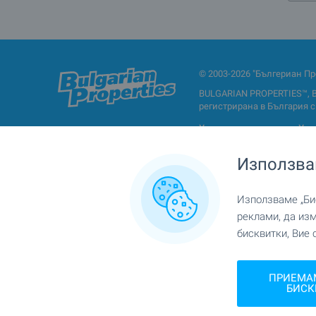
© 2003-2026 "Бългериан Пр
BULGARIAN PROPERTIES™, 
регистрирана в България с Е
Условия за ползване
Уве
Използва
Използваме „Бис
Имота по тип
реклами, да из
бисквитки, Вие 
Апартаменти (различни типове)
Едностайн
Четиристайни апартаменти
Многостай
Гаражи
Паркомест
ПРИЕМА
БИСК
Етажи от къща
Редови къ
Офиси
Магазини