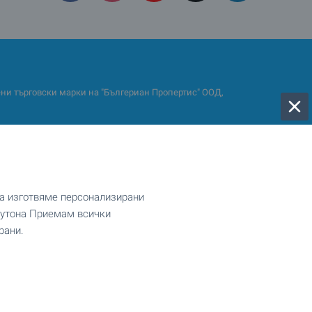
и търговски марки на "Бългериан Пропертис" ООД,
да изготвяме персонализирани
 бутона Приемам всички
рани.
Тристайни апартаменти
Пентхауси
Вили
Търговски имоти
Парцели в регулация