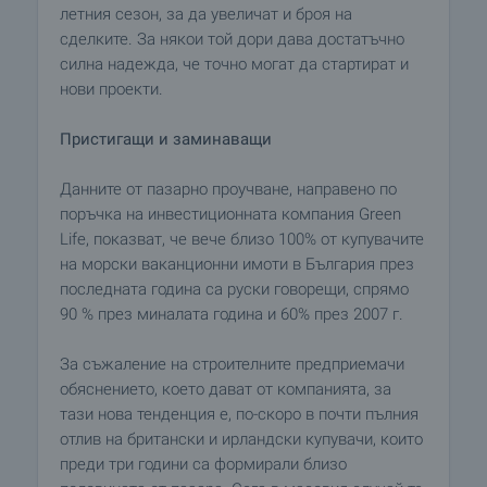
летния сезон, за да увеличат и броя на
сделките. За някои той дори дава достатъчно
силна надежда, че точно могат да стартират и
нови проекти.
Пристигащи и заминаващи
Данните от пазарно проучване, направено по
поръчка на инвестиционната компания Green
Life, показват, че вече близо 100% от купувачите
на морски ваканционни имоти в България през
последната година са руски говорещи, спрямо
90 % през миналата година и 60% през 2007 г.
За съжаление на строителните предприемачи
обяснението, което дават от компанията, за
тази нова тенденция е, по-скоро в почти пълния
отлив на британски и ирландски купувачи, които
преди три години са формирали близо