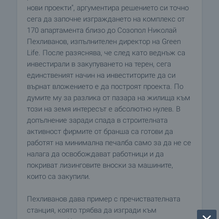
нови проекти", аргументира решението си точно
сега да започне изграждането на комплекс от
170 апартамента близо до Созопол Николай
Пехливанов, изпълнителен директор на Green
Life. После разяснява, че след като веднъж са
инвестирали в закупуването на терен, сега
единственият начин на инвеститорите да си
върнат вложението е да построят проекта. По
думите му за разлика от пазара на жилища към
този на земя интересът е абсолютно нулев. В
допълнение заради спада в строителната
активност фирмите от бранша са готови да
работят на минимална печалба само за да не се
налага да освобождават работници и да
покриват лизинговите вноски за машините,
които са закупили.
Пехливанов дава пример с пречиствателната
станция, която трябва да изгради към