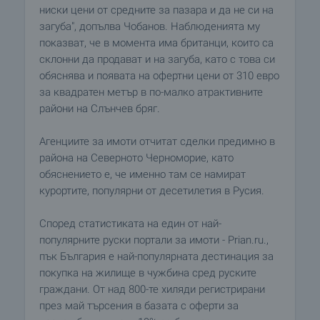
ниски цени от средните за пазара и да не си на
загуба", допълва Чобанов. Наблюденията му
показват, че в момента има британци, които са
склонни да продават и на загуба, като с това си
обяснява и появата на офертни цени от 310 евро
за квадратен метър в по-малко атрактивните
райони на Слънчев бряг.
Агенциите за имоти отчитат сделки предимно в
района на Северното Черноморие, като
обяснението е, че именно там се намират
курортите, популярни от десетилетия в Русия.
Според статистиката на един от най-
популярните руски портали за имоти - Prian.ru.,
пък България е най-популярната дестинация за
покупка на жилище в чужбина сред руските
граждани. От над 800-те хиляди регистрирани
през май търсения в базата с оферти за