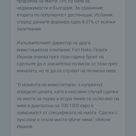
продажба на имоти 19% са били за
недвижимости в България. За сравнение:
втората по популярност дестинация, Испания,
според данните формира едва 8.01% от всички
запитвания.
Изпълнителният директор на друга
инвестиционна компания, Fort Noks, Георги
Иванов очаква през тази година броят на
сделките да е значително по-висок от този през
миналата, но те да се случват на по-ниски нива.
"В момента не инвеститорът, а купувачът
определя цената, като в масовия случай сделки
за имоти на първа и втора линия се сключват на
нива в диапазона на 700-1500 евро в
зависимост от спецификата на имота. Сделки с
луксозни и скъпи имоти обаче няма", обясня
Иванов.