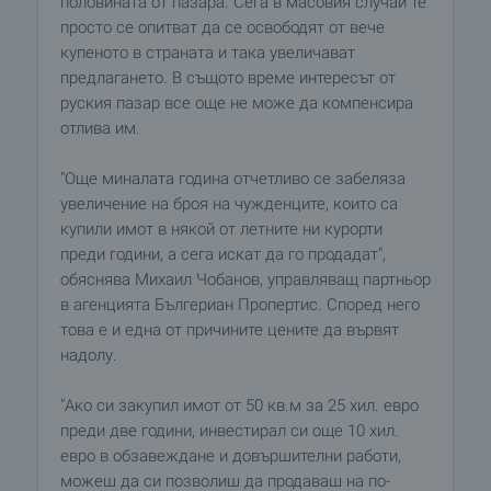
половината от пазара. Сега в масовия случай те
просто се опитват да се освободят от вече
купеното в страната и така увеличават
предлагането. В същото време интересът от
руския пазар все още не може да компенсира
отлива им.
"Още миналата година отчетливо се забеляза
увеличение на броя на чужденците, които са
купили имот в някой от летните ни курорти
преди години, а сега искат да го продадат",
обяснява Михаил Чобанов, управляващ партньор
в агенцията Бългериан Пропертис. Според него
това е и една от причините цените да вървят
надолу.
"Ако си закупил имот от 50 кв.м за 25 хил. евро
преди две години, инвестирал си още 10 хил.
евро в обзавеждане и довършителни работи,
можеш да си позволиш да продаваш на по-