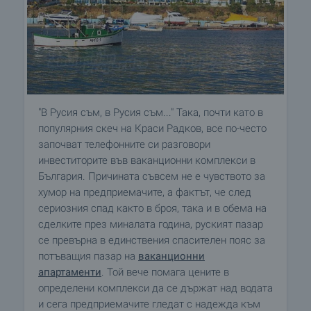
"В Русия съм, в Русия съм..." Така, почти като в
популярния скеч на Краси Радков, все по-често
започват телефонните си разговори
инвеститорите във ваканционни комплекси в
България. Причината съвсем не е чувството за
хумор на предприемачите, а фактът, че след
сериозния спад както в броя, така и в обема на
сделките през миналата година, руският пазар
се превърна в единствения спасителен пояс за
потъващия пазар на
ваканционни
апартаменти
. Той вече помага цените в
определени комплекси да се държат над водата
и сега предприемачите гледат с надежда към