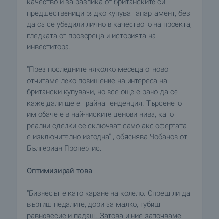
качество и за разлика от британските си
предшественици рядко купуват апартамент, без
да са се убедили лично в качеството на проекта,
гледката от прозореца и историята на
инвеститора.
"През последните няколко месеца отново
отчитаме леко повишение на интереса на
британски купувачи, но все още е рано да се
каже дали ще е трайна тенденция. Търсенето
им обаче е в най-ниските ценови нива, като
реални сделки се сключват само ако офертата
е изключително изгодна" , обяснява Чобанов от
Бългериан Пропертис.
Оптимизирай това
"Бизнесът е като каране на колело. Спреш ли да
въртиш педалите, дори за малко, губиш
равновесие и падаш. Затова и ние започваме