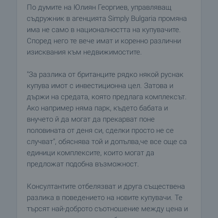
По думите на Юлиян Георгиев, управляващ
съдружник в агенцията Simply Bulgaria промяна
има не само в националността на купувачите.
Според него те вече имат и коренно различни
изисквания към недвижимостите.
"За разлика от британците рядко някой руснак
купува имот с инвестиционна цел. Затова и
държи на средата, която предлага комплексът.
Ако например няма парк, където бабата и
внучето й да могат да прекарват поне
половината от деня си, сделки просто не се
случват", обяснява той и допълва,че все още са
единици комплексите, които могат да
предложат подобна възможност.
Консултантите отбелязват и друга съществена
разлика в поведението на новите купувачи. Те
търсят най-доброто съотношение между цена и