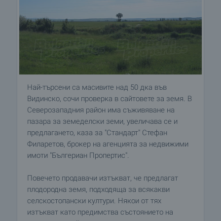
Най-търсени са масивите над 50 дка във
Видинско, сочи проверка в сайтовете за земя. В
Северозападния район има съживяване на
пазара за земеделски земи, увеличава се и
предлагането, каза за "Стандарт" Стефан
Филаретов, брокер на агенцията за недвижими
имоти "Бългериан Пропертис".
Повечето продавачи изтъкват, че предлагат
плодородна земя, подходяща за всякакви
селскостопански култури. Някои от тях
изтъкват като предимства състоянието на