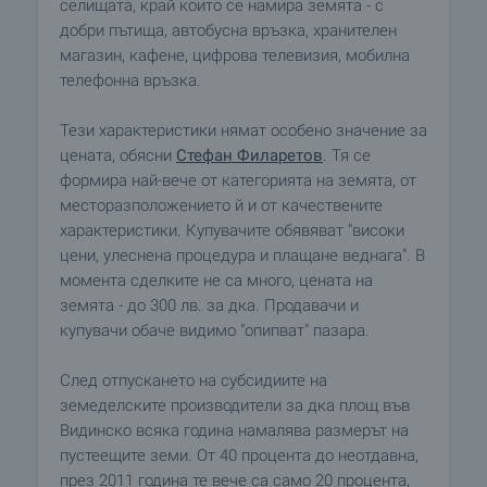
селищата, край които се намира земята - с
добри пътища, автобусна връзка, хранителен
магазин, кафене, цифрова телевизия, мобилна
телефонна връзка.
Тези характеристики нямат особено значение за
цената, обясни
Стефан Филаретов
. Тя се
формира най-вече от категорията на земята, от
месторазположението й и от качествените
характеристики. Купувачите обявяват "високи
цени, улеснена процедура и плащане веднага". В
момента сделките не са много, цената на
земята - до 300 лв. за дка. Продавачи и
купувачи обаче видимо "опипват" пазара.
След отпускането на субсидиите на
земеделските производители за дка площ във
Видинско всяка година намалява размерът на
пустеещите земи. От 40 процента до неотдавна,
през 2011 година те вече са само 20 процента,