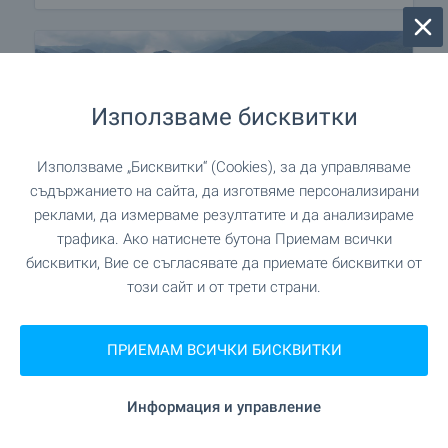
Използваме бисквитки
Използваме „Бисквитки“ (Cookies), за да управляваме
съдържанието на сайта, да изготвяме персонализирани
реклами, да измерваме резултатите и да анализираме
трафика. Ако натиснете бутона Приемам всички
бисквитки, Вие се съгласявате да приемате бисквитки от
този сайт и от трети страни.
⛰️ Горещ пазар на имоти в
Банско - вижте най-добрите
ПРИЕМАМ ВСИЧКИ БИСКВИТКИ
предложения само при нас!
Изберете собствен имот в топ ски курорта на
Информация и управление
България, който предлага отлични условия за
почивка и туризъм през цялата година. За