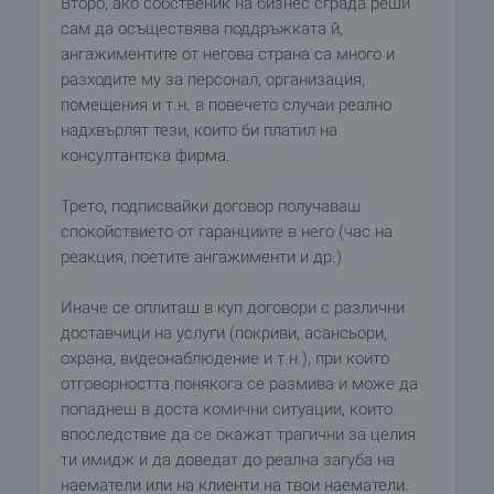
Второ, ако собственик на бизнес сграда реши
сам да осъществява поддръжката й,
ангажиментите от негова страна са много и
разходите му за персонал, организация,
помещения и т.н. в повечето случаи реално
надхвърлят тези, които би платил на
консултантска фирма.
Трето, подписвайки договор получаваш
спокойствието от гаранциите в него (час на
реакция, поетите ангажименти и др.)
Иначе се оплиташ в куп договори с различни
доставчици на услуги (покриви, асансьори,
охрана, видеонаблюдение и т.н.), при които
отговорността понякога се размива и може да
попаднеш в доста комични ситуации, които
впоследствие да се окажат трагични за целия
ти имидж и да доведат до реална загуба на
наематели или на клиенти на твои наематели.