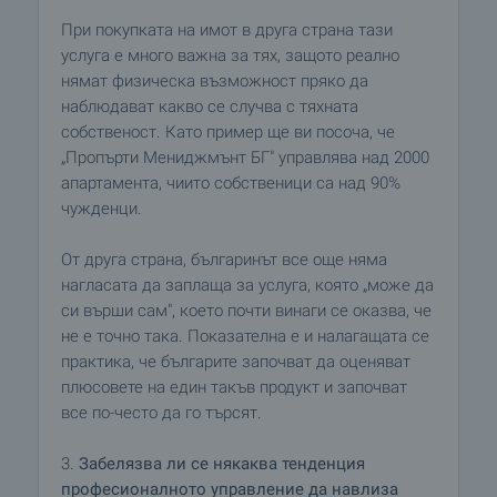
При покупката на имот в друга страна тази
услуга е много важна за тях, защото реално
нямат физическа възможност пряко да
наблюдават какво се случва с тяхната
собственост. Като пример ще ви посоча, че
„Пропърти Мениджмънт БГ" управлява над 2000
апартамента, чиито собственици са над 90%
чужденци.
От друга страна, българинът все още няма
нагласата да заплаща за услуга, която „може да
си върши сам", което почти винаги се оказва, че
не е точно така. Показателна е и налагащата се
практика, че българите започват да оценяват
плюсовете на един такъв продукт и започват
все по-често да го търсят.
3.
Забелязва ли се някаква тенденция
професионалното управление да навлиза