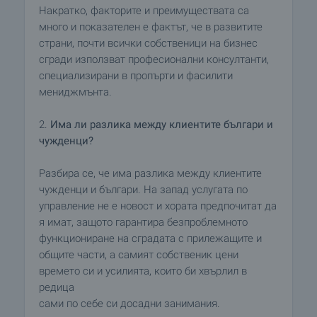
Накратко, факторите и преимуществата са
много и показателен е фактът, че в развитите
страни, почти всички собственици на бизнес
сгради използват професионални консултанти,
специализирани в пропърти и фасилити
мениджмънта.
2.
Има ли разлика между клиентите българи и
чужденци?
Разбира се, че има разлика между клиентите
чужденци и българи. На запад услугата по
управление не е новост и хората предпочитат да
я имат, защото гарантира безпроблемното
функциониране на сградата с прилежащите и
общите части, а самият собственик цени
времето си и усилията, които би хвърлил в
редица
сами по себе си досадни занимания.