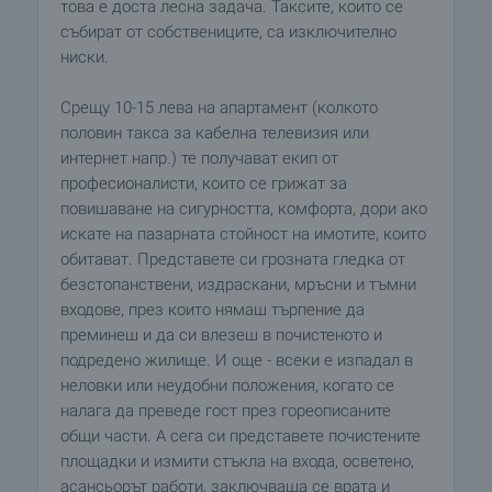
това е доста лесна задача. Таксите, които се
събират от собствениците, са изключително
ниски.
Срещу 10-15 лева на апартамент (колкото
половин такса за кабелна телевизия или
интернет напр.) те получават екип от
професионалисти, които се грижат за
повишаване на сигурността, комфорта, дори ако
искате на пазарната стойност на имотите, които
обитават. Представете си грозната гледка от
безстопанствени, издраскани, мръсни и тъмни
входове, през които нямаш търпение да
преминеш и да си влезеш в почистеното и
подредено жилище. И още - всеки е изпадал в
неловки или неудобни положения, когато се
налага да преведе гост през гореописаните
общи части. А сега си представете почистените
площадки и измити стъкла на входа, осветено,
асансьорът работи, заключваща се врата и