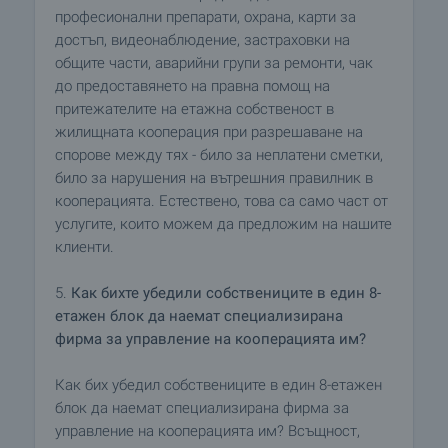
професионални препарати, охрана, карти за
достъп, видеонаблюдение, застраховки на
общите части, аварийни групи за ремонти, чак
до предоставянето на правна помощ на
притежателите на етажна собственост в
жилищната кооперация при разрешаване на
спорове между тях - било за неплатени сметки,
било за нарушения на вътрешния правилник в
кооперацията. Естествено, това са само част от
услугите, които можем да предложим на нашите
клиенти.
5.
Как бихте убедили собствениците в един 8-
етажен блок да наемат специализирана
фирма за управление на кооперацията им?
Как бих убедил собствениците в един 8-етажен
блок да наемат специализирана фирма за
управление на кооперацията им? Всъщност,