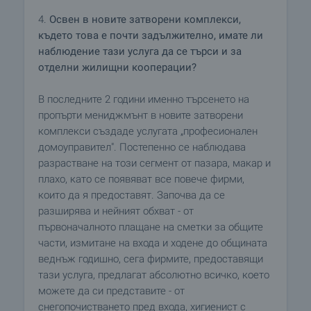
4.
Освен в новите затворени комплекси,
където това е почти задължително, имате ли
наблюдение тази услуга да се търси и за
отделни жилищни кооперации?
В последните 2 години именно търсенето на
пропърти мениджмънт в новите затворени
комплекси създаде услугата „професионален
домоуправител". Постепенно се наблюдава
разрастване на този сегмент от пазара, макар и
плахо, като се появяват все повече фирми,
които да я предоставят. Започва да се
разширява и нейният обхват - от
първоначалното плащане на сметки за общите
части, измитане на входа и ходене до общината
веднъж годишно, сега фирмите, предоставящи
тази услуга, предлагат абсолютно всичко, което
можете да си представите - от
снегопочистването пред входа, хигиенист с