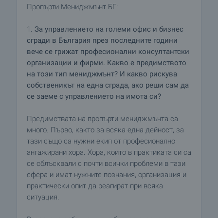
Пропърти Мениджмънт БГ:
1.
За управлението на големи офис и бизнес
сгради в България през последните години
вече се грижат професионални консултантски
организации и фирми. Какво е предимството
на този тип мениджмънт? И какво рискува
собственикът на една сграда, ако реши сам да
се заеме с управлението на имота си?
Предимствата на пропърти мениджмънта са
много. Първо, както за всяка една дейност, за
тази също са нужни екип от професионално
ангажирани хора. Хора, които в практиката си са
се сблъсквали с почти всички проблеми в тази
сфера и имат нужните познания, организация и
практически опит да реагират при всяка
ситуация.