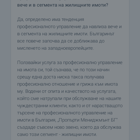
вече и в сегмента на жилищните имоти?
Да, определено има тенденция
професионалното управление да навлиза вече и
в сегмента на жилищните имоти. Българинът
все повече започва да се доближава до
мисленето на западноевропейците.
Ползвайки услуга за професионално управление
на имота си, той съзнава, че по този начин
срещу една доста ниска такса получава
професионално отношение и грижа към имота
му. Водени от опита и качеството на услугата,
който сме натрупали при обслужване на нашите
чуждестранни клиенти, както и от нарастващото
търсене на професионалното управление на
имоти в България, „Пропърти Мениджмънт БГ"
създаде съвсем ново звено, което да обслужва
само този сегмент - жилищни имоти.