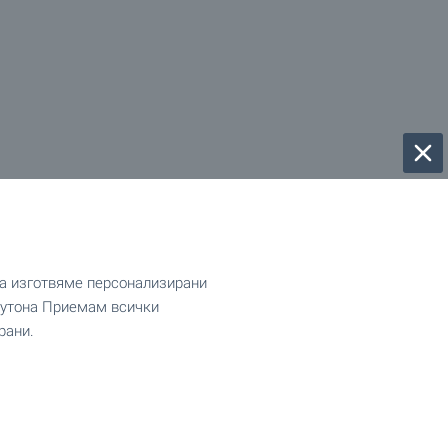
да изготвяме персонализирани
 бутона Приемам всички
рани.