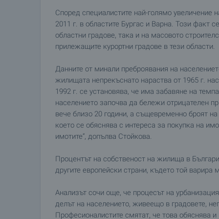
Според специалистите най-голямо увеличение на
2011 г. в областите Бургас и Варна. Този факт 
областни градове, така и на масовото строителс
прилежащите курортни градове в тези области.
Данните от минали преброявания на населението
жилищата непрекъснато нараства от 1965 г. нас
1992 г. се установява, че има забавяне на темп
населението започва да бележи отрицателен пр
вече близо 20 години, а същевременно броят н
което се обяснява с интереса за покупка на им
имотите“, допълва Стойкова.
Процентът на собственост на жилища в България
другите европейски страни, където той варира м
Анализът сочи още, че процесът на урбанизация
делът на населението, живеещо в градовете, неп
Професионалистите смятат, че това обяснява и