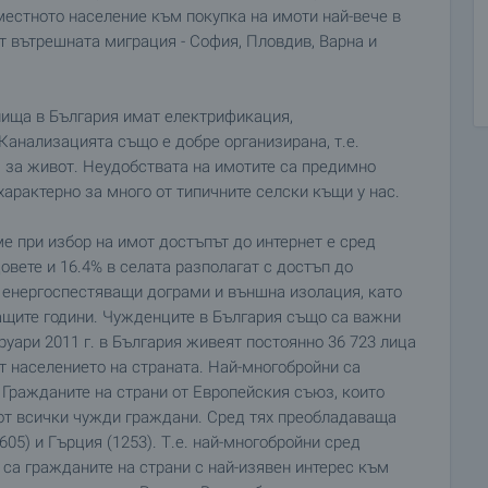
 местното население към покупка на имоти най-вече в
от вътрешната миграция - София, Пловдив, Варна и
лища в България имат електрификация,
Канализацията също е добре организирана, т.е.
 за живот. Неудобствата на имотите са предимно
 характерно за много от типичните селски къщи у нас.
е при избор на имот достъпът до интернет е сред
вете и 16.4% в селата разполагат с достъп до
 енергоспестяващи дограми и външна изолация, като
ващите години. Чужденците в България също са важни
уари 2011 г. в България живеят постоянно 36 723 лица
т населението на страната. Най-многобройни са
. Гражданите на страни от Европейския съюз, които
 от всички чужди граждани. Сред тях преобладаваща
05) и Гърция (1253). Т.е. най-многобройни сред
са гражданите на страни с най-изявен интерес към