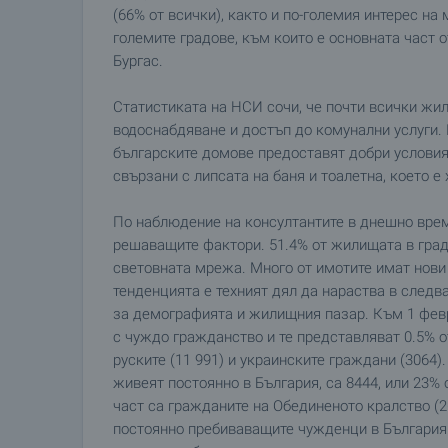
(66% от всички), както и по-големия интерес на
големите градове, към които е основната част 
Бургас.
Статистиката на НСИ сочи, че почти всички жи
водоснабдяване и достъп до комунални услуги. 
българските домове предоставят добри условия
свързани с липсата на баня и тоалетна, което е
По наблюдение на консултантите в днешно врем
решаващите фактори. 51.4% от жилищата в градо
световната мрежа. Много от имотите имат нови
тенденцията е техният дял да нараства в след
за демографията и жилищния пазар. Към 1 февр
с чуждо гражданство и те представляват 0.5% о
руските (11 991) и украинските граждани (3064)
живеят постоянно в България, са 8444, или 23%
част са гражданите на Обединеното кралство (26
постоянно пребиваващите чужденци в България 