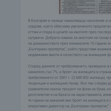
В България е налице намаляващо население и н
градове, което обяснява увеличеното предлаган
оттам и спада в цените на имотите през послед
купувачи. Добрата новина за имотния ни пазар 
на домакинствата през изминалите 10 години зн
„Бългериан пропертис“, който представя взаимо
недвижими имоти и качеството на жилищния ф
Според данните от преброяването, проведено в н
намаляло със 7%, а броят на жилищата в страна
преброяването от 2001 г. (3 688 802 жилища),
тенденции и жилищния пазар. Все пак следва д
сравнително малък процент на фона на бума, к
десетилетие и на базата на нарастванията, из
те години на миналия век броят на жилищата е 
оперативен директор на „Бългериан пропертис“.