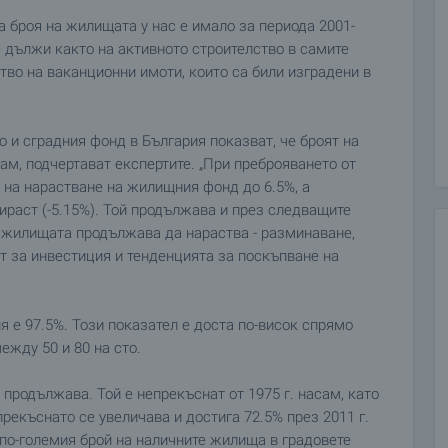
 броя на жилищата у нас е имало за периода 2001-
се дължи както на активното строителство в самите
тво на ваканционни имоти, които са били изградени в
 и сградния фонд в България показват, че броят на
ам, подчертават експертите. „При преброяването от
а на нарастване на жилищния фонд до 6.5%, а
ираст (-5.15%). Той продължава и през следващите
а жилищата продължава да нараства - разминаване,
от за инвестиция и тенденцията за поскъпване на
 е 97.5%. Този показател е доста по-висок спрямо
ежду 50 и 80 на сто.
 продължава. Той е непрекъснат от 1975 г. насам, като
рекъснато се увеличава и достига 72.5% през 2011 г.
 по-големия брой на наличните жилища в градовете