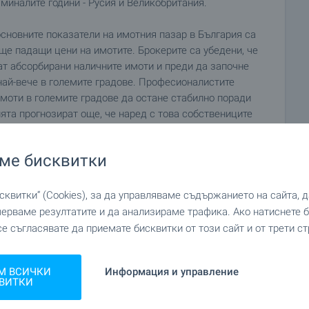
миналите години - Русия и Великобритания.
сновните показатели на имотния пазар в България са
ще падащи цени на имотите. Брокерите са убедени, че
ат абсорбирани наличните имоти и преди да започне
най-вече в големите градове. Професионалистите
моти в големите градове да остане стабилно поради
ята прогнозират още, че наред с това собствениците
своя интерес към ново строителство.
ме бисквитки
985 г. е обусловено от демографски фактор на
а жилищни нужди. След 1985 г. то вече се определя
квитки“ (Cookies), за да управляваме съдържанието на сайта, 
 миграция към големите градове. След 1992 г.
мерваме резултатите и да анализираме трафика. Ако натиснете
ища и от регулирането на цените на имотите, което
се съгласявате да приемате бисквитки от този сайт и от трети ст
мачи. Вече има търсене от страна на хора със
а, и тенденция цените на имотите да нарастват заради
М ВСИЧКИ
вното регулиране. Желанието за инвестиция в имот и
Информация и управление
ВИТКИ
ез изминалото десетилетие. Инвестициите на
ждестранен интерес към покупка на имоти, което е