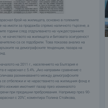
араснал брой на жилищата, основно в големите
е на имоти за продажба спрямо наличното търсене, а
ните години след отдръпването на чуждестранните
е, че качеството на жилищата и битовата осигуреност
ачително са се подобрили. Това показва анализ на
връзките на демографските тенденции, пазара на
онд.
ачалото на 2011 г., населението на България е
та е нараснал с 5.4%. „Ако направим сравнение с
 проличава разминаването между демографските
а се отбележи и че нарастването на жилищния фонд е
ойто изживя имотният пазар през изминалото
мерени при предишни преброявания. Например през 90-
нараснал с 20%“, коментира Полина Стойкова,