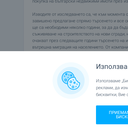
покупка на български недвижими имоти през из
Изводите от изследването са, че към момента о
завишено предлагане спрямо търсенето и все о
ще са необходими няколко години, за да да бъд
съживяване на строителството на нови сгради, 
очакват през следващите години търсенето на и
вътрешна миграция на населението. От компани
на апартаменти в панелните сгради ще насочат 
Използва
ХРОНОЛОГИЯ
Увеличението на жилищния фонд от 1965 г. до 1
нарастване на населението и удовлетворяване н
Използваме „Бис
по-скоро от процеса на урбанизация и вътрешна
реклами, да из
държавата се оттегля от строителството на жил
бисквитки, Вие 
прави сектора атрактивен за частните предприе
спестявания, които искат да ги вложат в жилищ
ПРИЕМА
факта, че са били подценени по време на държа
БИСК
тенденцията на поскъпване са продължили и пр
местното население са били подкрепени и от чу