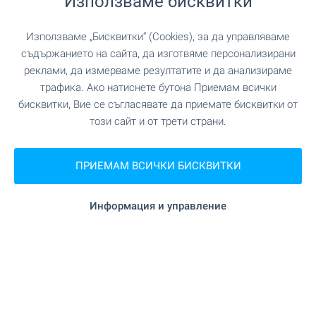
Използваме бисквитки
Get the Flash Player
to see this player.
Използваме „Бисквитки“ (Cookies), за да управляваме
съдържанието на сайта, да изготвяме персонализирани
За да свалите интервюто, моля натиснете
тук
.
реклами, да измерваме резултатите и да анализираме
трафика. Ако натиснете бутона Приемам всички
бисквитки, Вие се съгласявате да приемате бисквитки от
този сайт и от трети страни.
Сподели
ПРИЕМАМ ВСИЧКИ БИСКВИТКИ
Информация и управление