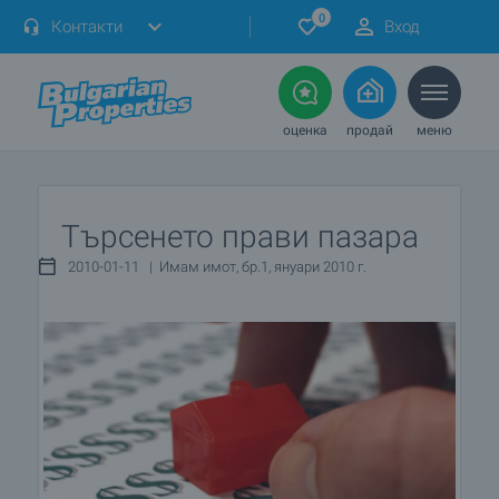
0
Контакти
Вход
оценка
продай
меню
Търсенето прави пазара
2010-01-11 | Имам имот, бр.1, януари 2010 г.