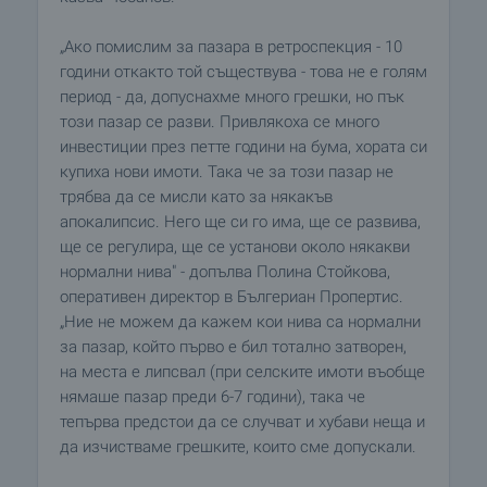
„Ако помислим за пазара в ретроспекция - 10
години откакто той съществува - това не е голям
период - да, допуснахме много грешки, но пък
този пазар се разви. Привлякоха се много
инвестиции през петте години на бума, хората си
купиха нови имоти. Така че за този пазар не
трябва да се мисли като за някакъв
апокалипсис. Него ще си го има, ще се развива,
ще се регулира, ще се установи около някакви
нормални нива" - допълва Полина Стойкова,
оперативен директор в Бългериан Пропертис.
„Ние не можем да кажем кои нива са нормални
за пазар, който първо е бил тотално затворен,
на места е липсвал (при селските имоти въобще
нямаше пазар преди 6-7 години), така че
тепърва предстои да се случват и хубави неща и
да изчистваме грешките, които сме допускали.