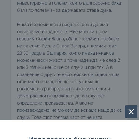
инвестирахме в големи, които дългосрочно биха
били по-полезни - за държавата става дума.
Няма икономически предпоставки да има
оживление в градовете. Ние можем да си
говорим София-Варна, обаче големият проблем
не са само Русе и Стара Загора, а всички тези
20-30 града в България, които имаха някакъв
икономически живот и поне надежда, че след 2
или 3 години нещо ще се случи и при тях. А в
сравнение с другите европейски държави наша
отличителна черта беше, че тук имаше
равномерно разпределена икономически и
демографски възможност да се случват
определени производства. А ако не
произвеждаме, не можем да искаме нещо да се
случи. Това отся голяма част от нещата.
Гледайте основните моменти от дискусията: