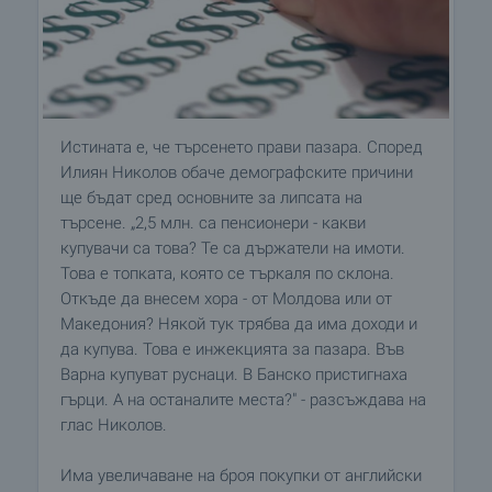
Истината е, че търсенето прави пазара. Според
Илиян Николов обаче демографските причини
ще бъдат сред основните за липсата на
търсене. „2,5 млн. са пенсионери - какви
купувачи са това? Те са държатели на имоти.
Това е топката, която се търкаля по склона.
Откъде да внесем хора - от Молдова или от
Македония? Някой тук трябва да има доходи и
да купува. Това е инжекцията за пазара. Във
Варна купуват руснаци. В Банско пристигнаха
гърци. А на останалите места?" - разсъждава на
глас Николов.
Има увеличаване на броя покупки от английски