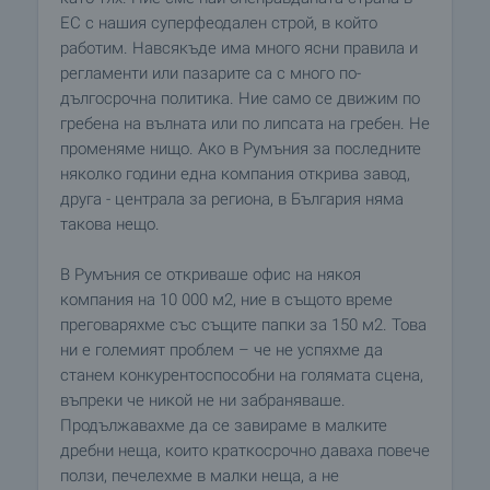
ЕС с нашия суперфеодален строй, в който
работим. Навсякъде има много ясни правила и
регламенти или пазарите са с много по-
дългосрочна политика. Ние само се движим по
гребена на вълната или по липсата на гребен. Не
променяме нищо. Ако в Румъния за последните
няколко години една компания открива завод,
друга - централа за региона, в България няма
такова нещо.
В Румъния се откриваше офис на някоя
компания на 10 000 м2, ние в същото време
преговаряхме със същите папки за 150 м2. Това
ни е големият проблем – че не успяхме да
станем конкурентоспособни на голямата сцена,
въпреки че никой не ни забраняваше.
Продължавахме да се завираме в малките
дребни неща, които краткосрочно даваха повече
ползи, печелехме в малки неща, а не