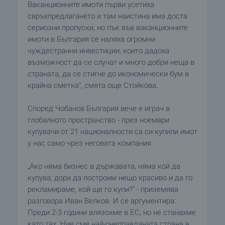
Ваканционните имоти първи усетиха
свръхпредлагането и там наистина има доста
сериозни пропуски, но пък във ваканционните
имоти в България се наляха огромни
чуждестранни инвестиции, които дадоха
възможност да се случат и много добри неща в
страната, да се стигне до икономически бум в
крайна сметка", смята още Стойкова.
Според Чобанов България вече е играч в
глобалното пространство - през ноември
купувачи от 21 националности са си купили имот
у нас само чрез неговата компания.
„Ако няма бизнес в държавата, няма кой да
купува, дори да построим нещо красиво и да го
рекламираме, кой ще го купи?" - приземява
разговора Иван Велков. И се аргументира:
Преди 2-3 години влязохме в ЕС, но не станахме
като тях. Ние сме най-онеправданата страна в