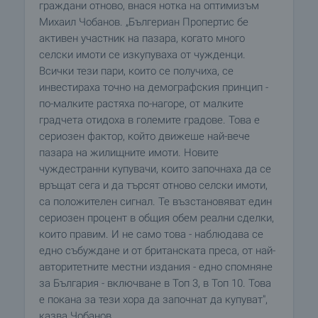
граждани отново, внася нотка на оптимизъм
Михаил Чобанов. „Бългериан Пропертис бе
активен участник на пазара, когато много
селски имоти се изкупуваха от чужденци.
Всички тези пари, които се получиха, се
инвестираха точно на демографския принцип -
по-малките растяха по-нагоре, от малките
градчета отидоха в големите градове. Това е
сериозен фактор, който движеше най-вече
пазара на жилищните имоти. Новите
чуждестранни купувачи, които започнаха да се
връщат сега и да търсят отново селски имоти,
са положителен сигнал. Те възстановяват един
сериозен процент в общия обем реални сделки,
които правим. И не само това - наблюдава се
едно събуждане и от британската преса, от най-
авторитетните местни издания - едно спомняне
за България - включване в Топ 3, в Топ 10. Това
е покана за тези хора да започнат да купуват",
казва Чобанов.